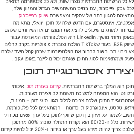
לא כל הרשתות החברתיות נוצרו שוות, ולא כל פלטפורמה תתאים
לכל עסק. פייסבוק, עם בסיס המשתמשים הגדול והמגוון שלה,
מתאימה למגוון רחב של עסקים ומאפשרת
שיווק בפייסבוק
אפקטיבי. אינסטגרם, עם הדגש שלה על תוכן ויזואלי, מתאימה
במיוחד למותגים שיכולים להציג את המוצרים או השירותים שלהם
באופן חזותי מושך. LinkedIn היא הפלטפורמה המועדפת עבור
שיווק B2B, בעוד שTikTok הולכת וצוברת פופולריות בקרב קהלים
צעירים יותר. חשוב לבחור את הפלטפורמות שבהן קהל היעד שלכם
פעיל ושמתאימות לסוג התוכן שאתם יכולים לייצר באופן עקבי.
יצירת אסטרטגיית תוכן
תוכן הוא המלך ברשתות החברתיות.
קידום בעזרת תוכן
איכותי
ורלוונטי הוא המפתח למשיכת תשומת לב ויצירת מעורבות.
אסטרטגיית התוכן שלכם צריכה לכלול מגוון סוגי תוכן – תמונות,
וידאו, טקסט, אינפוגרפיקות וכדומה – המותאמים לכל פלטפורמה.
חשוב לשמור על איזון בין תוכן שיווקי לתוכן בעל ערך שאינו מכירתי
ישירות. כלל ה-80/20 הוא נקודת התחלה טובה: 80% מהתוכן
שלכם צריך להיות מידע בעל ערך או בידור, ו-20% יכול להיות קידום