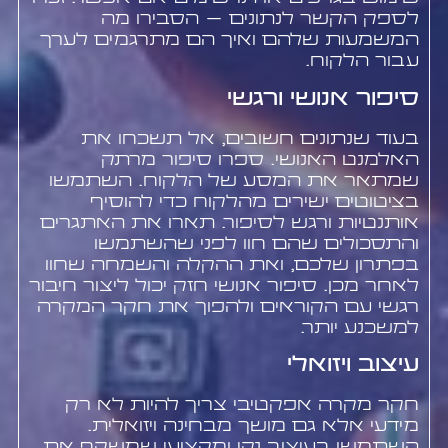
לספק הקשר לנתונים – הסבירו מה
המשמעות שלהם ואיך הם מתרגמים לערך
עבור הלקוח.
סיפור אנושי ורגשי
בעוד שנתונים חשובים, אל תשכחו את
האלמנט האנושי. ספרו סיפור מרתק
שמתאר את המסע של הלקוח. השתמשו
בציטוטים ישירים מהלקוח כדי להוסיף
אותנטיות ורגש לסיפור. תארו את האתגרים
והתסכולים שהם חוו לפני שהשתמשו
בפתרון שלכם, ואת ההקלה והשמחה שחוו
לאחר מכן. סיפור אנושי חזק יכול ליצור חיבור
רגשי עם הקוראים ולהפוך את חקר המקרה
למשכנע יותר.
עיצוב ויזואלי
חקר מקרה אפקטיבי צריך להיות לא רק
מידעי אלא גם מושך מבחינה ויזואלית.
השתמשו בעיצוב נקי ומקצועי שמשקף את