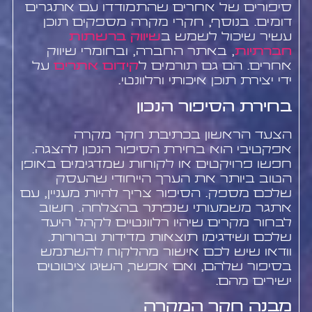
סיפורים של אחרים שהתמודדו עם אתגרים
דומים. בנוסף, חקרי מקרה מספקים תוכן
עשיר שיכול לשמש ב
שיווק ברשתות
חברתיות
, באתר החברה, ובחומרי שיווק
אחרים. הם גם תורמים ל
קידום אתרים
על
ידי יצירת תוכן איכותי ורלוונטי.
בחירת הסיפור הנכון
הצעד הראשון בכתיבת חקר מקרה
אפקטיבי הוא בחירת הסיפור הנכון להצגה.
חפשו פרויקטים או לקוחות שמדגימים באופן
הטוב ביותר את הערך הייחודי שהעסק
שלכם מספק. הסיפור צריך להיות מעניין, עם
אתגר משמעותי שנפתר בהצלחה. חשוב
לבחור מקרים שיהיו רלוונטיים לקהל היעד
שלכם ושידגימו תוצאות מדידות וברורות.
וודאו שיש לכם אישור מהלקוח להשתמש
בסיפור שלהם, ואם אפשר, השיגו ציטוטים
ישירים מהם.
מבנה חקר המקרה