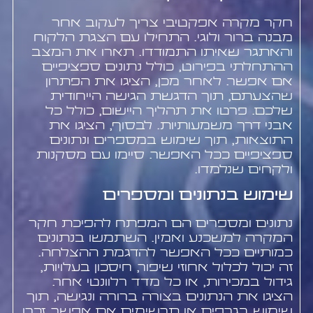
חקר מקרה אפקטיבי צריך לעקוב אחר
מבנה ברור ולוגי. התחילו עם הצגת הלקוח
והאתגר שאיתו התמודדו. תארו את המצב
ההתחלתי בפירוט, כולל נתונים ספציפיים
אם אפשר. לאחר מכן, הציגו את הפתרון
שהצעתם, תוך הדגשת הגישה הייחודית
שלכם. פרטו את תהליך היישום, כולל כל
אבני דרך משמעותיות. לבסוף, הציגו את
התוצאות, תוך שימוש במספרים ונתונים
ספציפיים ככל האפשר. סיימו עם מסקנות
ולקחים שנלמדו.
שימוש בנתונים ומספרים
נתונים ומספרים הם המפתח להפיכת חקר
המקרה למשכנע ואמין. השתמשו בנתונים
כמותיים ככל האפשר להדגמת ההצלחה.
זה יכול לכלול אחוזי שיפור, חיסכון בעלויות,
גידול במכירות, או כל מדד רלוונטי אחר.
הציגו את הנתונים בצורה ברורה ונגישה, תוך
שימוש בגרפים או תרשימים אם אפשר. זכרו