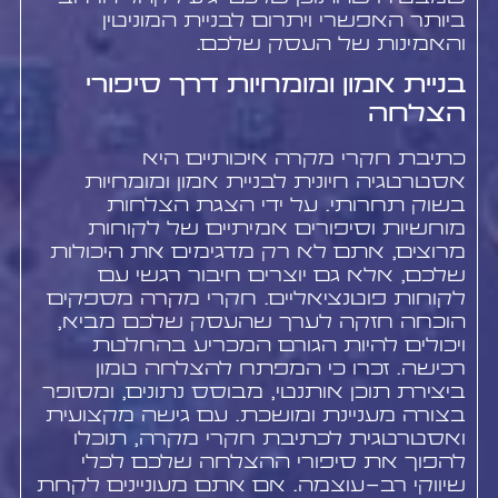
ביותר האפשרי ויתרום לבניית המוניטין
והאמינות של העסק שלכם.
בניית אמון ומומחיות דרך סיפורי
הצלחה
כתיבת חקרי מקרה איכותיים היא
אסטרטגיה חיונית לבניית אמון ומומחיות
בשוק תחרותי. על ידי הצגת הצלחות
מוחשיות וסיפורים אמיתיים של לקוחות
מרוצים, אתם לא רק מדגימים את היכולות
שלכם, אלא גם יוצרים חיבור רגשי עם
לקוחות פוטנציאליים. חקרי מקרה מספקים
הוכחה חזקה לערך שהעסק שלכם מביא,
ויכולים להיות הגורם המכריע בהחלטת
רכישה. זכרו כי המפתח להצלחה טמון
ביצירת תוכן אותנטי, מבוסס נתונים, ומסופר
בצורה מעניינת ומושכת. עם גישה מקצועית
ואסטרטגית לכתיבת חקרי מקרה, תוכלו
להפוך את סיפורי ההצלחה שלכם לכלי
שיווקי רב-עוצמה. אם אתם מעוניינים לקחת