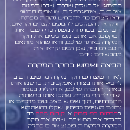
המיתוג של העסק שלכם. שלבו תמונות
איכותיות, אינפוגרפיקות, או אפילו סרטוני
וידאו קצרים כדי להמחיש נקודות מפתח.
חלקו את הטקסט לקטעים קצרים וקריאים,
והשתמשו בכותרות משנה כדי לשבור את
הטקסט. אם אתם מפרסמים את חקר
המקרה באתר שלכם, וודאו שהוא מותאם
היטב למובייל, שכן רבים יקראו אותו
ממכשירים ניידים.
הפצה ושימוש בחקר המקרה
לאחר שיצרתם חקר מקרה מרשים, חשוב
להפיץ אותו בצורה אפקטיבית. פרסמו אותו
באתר החברה שלכם, אידיאלית בעמוד
ייעודי לחקרי מקרה. שתפו אותו ברשתות
החברתיות, תוך שימוש בציטוטים מרכזיים או
נתונים מעניינים כפיתיון. שקלו להשתמש
ב
פרסום בפייסבוק
או
קידום PPC
כדי
להגדיל את החשיפה. שלחו את חקר
המקרה ללקוחות פוטנציאליים כחלק