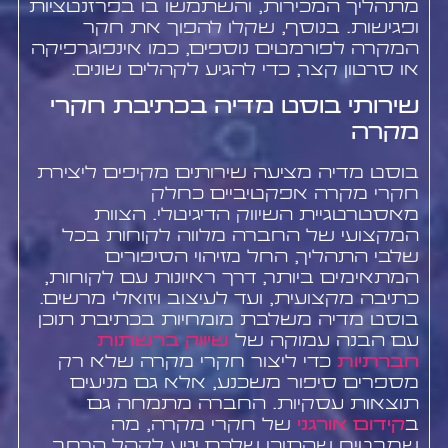
מתהליך המכירות, והשתמשו בו בפרזנטציות
ופגישות. בנוסף, שקלו להפוך את חקר
המקרה לפורמטים נוספים, כמו אינפוגרפיקה
או סרטון קצר, כדי להגיע לקהלים שונים.
שירותי בוסט מדיה בכתיבת חקרי
מקרה
בוסט מדיה מציעה שירותים מקיפים ליצירת
חקרי מקרה אפקטיביים כחלק
מאסטרטגיית השיווק הדיגיטלי. הצוות
המקצועי של החברה מלווה לקוחות בכל
שלבי התהליך, החל מזיהוי הסיפורים
המתאימים ביותר, דרך ראיונות עם לקוחות,
כתיבה מקצועית, ועד לעיצוב ויזואלי מרשים.
בוסט מדיה משלבת מומחיות בכתיבת תוכן
עם הבנה עמוקה של
שיווק ברשתות
חברתיות
כדי ליצור חקרי מקרה שלא רק
מספרים סיפור משכנע, אלא גם מניעים
תוצאות עסקיות. החברה מתמחה גם
ב
קידום אורגני
של חקרי מקרה, מה
שמבטיח שהתוכן שלכם יגיע לקהל הרחב