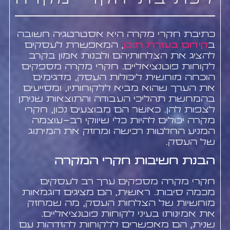
לכתיבת חקרי מקרה
כתיבת חקרי מקרה היא אסטרטגיה חשובה
ב
קידום בעזרת תוכן
, המאפשרת לעסקים
להציג את הצלחותיהם ולבנות אמון בקרב
לקוחות פוטנציאליים. חקרי מקרה מספקים
הוכחה מוחשית ליכולות העסק, מדגימים
את הערך שהוא מביא ללקוחותיו, ומסייעים
בהמחשת תהליכי העבודה והתוצאות שניתן
לצפות להן. כאשר הם מבוצעים נכון, חקרי
מקרה יכולים להיות כלי שיווקי רב-עוצמה
המניע החלטות רכישה ומחזק את המיתוג
של העסק.
הבנת חשיבות חקרי המקרה
חקרי מקרה מספקים ערך רב לעסקים
מכמה סיבות. ראשית, הם מציגים דוגמאות
מוחשיות של הצלחות העסק, מה שמחזק
את אמינותו בעיני לקוחות פוטנציאליים.
שנית, הם מאפשרים ללקוחות להזדהות עם