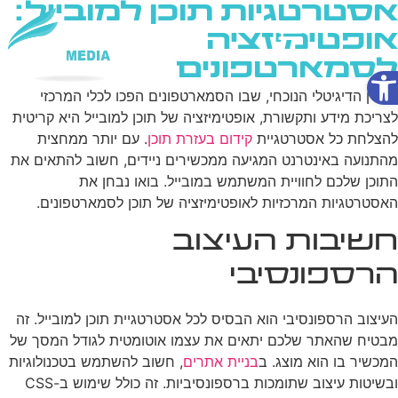
אסטרטגיות תוכן למובייל:
אופטימיזציה
לסמארטפונים
פתח סרגל נגישות
שירותי AI
בעידן הדיגיטלי הנוכחי, שבו הסמארטפונים הפכו לכלי המרכזי
לצריכת מידע ותקשורת, אופטימיזציה של תוכן למובייל היא קריטית
להצלחת כל אסטרטגיית
קידום בעזרת תוכן
. עם יותר ממחצית
מהתנועה באינטרנט המגיעה ממכשירים ניידים, חשוב להתאים את
התוכן שלכם לחוויית המשתמש במובייל. בואו נבחן את
האסטרטגיות המרכזיות לאופטימיזציה של תוכן לסמארטפונים.
חשיבות העיצוב
הרספונסיבי
העיצוב הרספונסיבי הוא הבסיס לכל אסטרטגיית תוכן למובייל. זה
מבטיח שהאתר שלכם יתאים את עצמו אוטומטית לגודל המסך של
המכשיר בו הוא מוצג. ב
בניית אתרים
, חשוב להשתמש בטכנולוגיות
ובשיטות עיצוב שתומכות ברספונסיביות. זה כולל שימוש ב-CSS