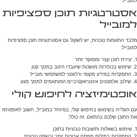
למובייל
אסטרטגיות תוכן ספציפיות
למובייל
מלבד התאמות טכניות, יש לשקול גם אסטרטגיות תוכן ספציפיות
למובייל:
1. יצירת תוכן קצר וממוקד יותר
2. שימוש בכותרות מושכות שיעבדו היטב במסך קטן
3. התמקדות במידע מקומי ורלוונטי למשתמשי מובייל
4. שילוב אלמנטים אינטראקטיביים המותאמים למסך מגע
אופטימיזציה לחיפוש קולי
עם העלייה בשימוש בחיפוש קולי, במיוחד במובייל, חשוב לאופטימז
את התוכן שלכם בהתאם. זה כולל:
1. שימוש בשאלות ותשובות טבעיות בתוכן
2. התמקדות במילות מפתח ארוכות יותר ובשפה טבעית