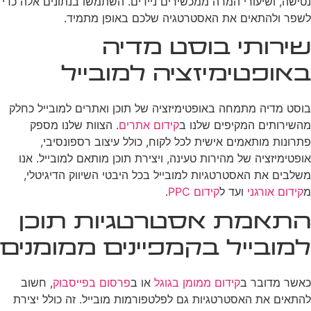
נטישה, ושיעורי המרה ממכשירים ניידים. השתמשו בנתונים אלה כדי
לשפר ולהתאים את האסטרטגיה שלכם באופן מתמיד.
שירותי בוסט מדיה
באופטימיזציה למובייל
בוסט מדיה מתמחה באופטימיזציה של תוכן ואתרים למובייל כחלק
מהשירותים המקיפים שלנו ב
קידום אתרים
. הצוות שלנו מספק
פתרונות מותאמים אישית לכל לקוח, כולל עיצוב רספונסיבי,
אופטימיזציה של מהירות טעינה, ויצירת תוכן מותאם למובייל. אנו
משלבים את האסטרטגיות למובייל בכל היבטי השיווק הדיגיטלי,
מ
קידום אורגני
ועד ל
קידום PPC
.
התאמת אסטרטגיות תוכן
למובייל בקמפיינים ממומנים
כאשר מדובר ב
קידום ממומן בגוגל
או ב
פרסום בפייסבוק
, חשוב
להתאים את האסטרטגיות גם לפלטפורמות מובייל. זה כולל יצירת