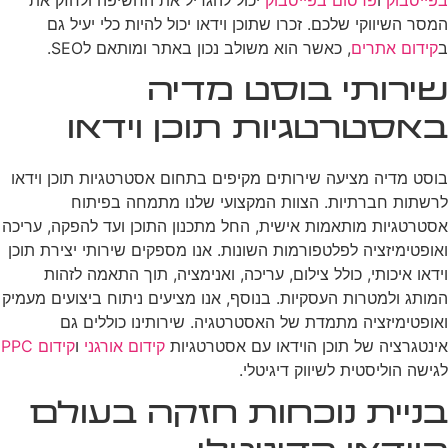
המסר השיווקי שלכם. זכרו שתוכן וידאו יכול להיות כלי יעיל גם
ב
קידום אתרים
, כאשר הוא משולב נכון באתר ומותאם לSEO.
שירותי בוסט מדיה
באסטרטגיות תוכן וידאו
בוסט מדיה מציעה שירותים מקיפים בתחום אסטרטגיות תוכן וידאו
לרשתות חברתיות. הצוות המקצועי שלנו מתמחה בפיתוח
אסטרטגיות מותאמות אישית, החל מתכנון התוכן ועד להפקה, עריכה
ואופטימיזציה לפלטפורמות השונות. אנו מספקים שירותי יצירת תוכן
וידאו איכותי, כולל צילום, עריכה, ואנימציה, תוך התאמה לזהות
המותג ולמטרות העסקיות. בנוסף, אנו מציעים ניתוח ביצועים מעמיק
ואופטימיזציה מתמדת של האסטרטגיה. שירותינו כוללים גם
אינטגרציה של תוכן הוידאו עם אסטרטגיות
קידום אורגני
ו
קידום PPC
לגישה הוליסטית לשיווק דיגיטלי.
בניית נוכחות חזקה בעולם