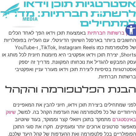
אסטרטגיות תוכן וידאו
לרשתות חברתיות: מדריך
למתחילים
פתח סרגל נגישות
שירותי AI
שיווק ברשתות חברתיות
באמצעות תוכן וידאו הפך לאחד הכלים
החשובים ביותר בארסנל השיווקי הדיגיטלי. עם העלייה בפופולריות
של פלטפורמות כמו TikTok, Instagram Reels, ו-YouTube
Shorts, יצירת תוכן וידאו אפקטיבי היא מיומנות חיונית לכל מותג או
עסק המבקש להגדיל את נוכחותו המקוונת. מדריך זה יספק
אסטרטגיות בסיסיות ליצירת תוכן וידאו מעורר עניין ואפקטיבי
ברשתות חברתיות.
הבנת הפלטפורמה והקהל
לפני שמתחילים ביצירת תוכן וידאו, חיוני להבין את המאפיינים
הייחודיים של כל פלטפורמה ואת העדפות הקהל בה. למשל,
שיווק
באינסטגרם
מתמקד בתוכן ויזואלי קצר וממוקד, בעוד שיוטיוב
מאפשר סרטונים ארוכים יותר ומעמיקים. חקרו את סוגי התוכן
הפופולריים בכל פלטפורמה ואת ההעדפות של קהל היעד שלכם.