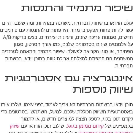
שיפור מתמיד והתנסות
עולם הוידאו ברשתות חברתיות משתנה במהירות, ומה שעובד היום
עשוי להיות פחות אפקטיבי מחר. היו פתוחים להתנסות עם פורמטים
חדשים, סגנונות עריכה שונים, ורעיונות יצירתיים. בצעו בדיקות A/B
על אלמנטים שונים בסרטונים שלכם, כמו אורך הסרטון, סגנון
הפתיחה, או סוגי הקריאה לפעולה. שיפור מתמיד והתאמה לטרנדים
המשתנים הם המפתח להצלחה ארוכת טווח בתוכן וידאו ברשתות
חברתיות.
אינטגרציה עם אסטרטגיות
שיווק נוספות
תוכן וידאו ברשתות חברתיות לא צריך לעמוד בפני עצמו. שלבו אותו
באסטרטגיית השיווק הכוללת שלכם. למשל, השתמשו בסרטונים כדי
לקדם תוכן בלוג, לספק הצצה למוצרים חדשים, או לתמוך
בקמפיינים של
קידום ממומן בגוגל
. שילוב תוכן הווידאו עם
שיווק
בפייסבוק
ו
פרסום בפייסבוק
יכול להגדיל את החשיפה ולחזק את