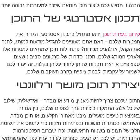
הבנה זו תסייע לכם ליצור תוכן מותאם שיזכה למעורבות גבוהה יותר.
תכנון אסטרטגי של התוכן
קידום בעזרת תוכן
וידאו מתחיל בתכנון אסטרטגי. הגדירו את
המטרות שלכם – האם אתם מעוניינים להגדיל מודעות למותג, לחנך
את הקהל, או להניע מכירות? פתחו לוח תוכן שמתאים למטרות אלו
ולערכי המותג שלכם. תכננו סדרות של סרטונים סביב נושאים
ספציפיים או יצרו תבניות שניתן לחזור עליהן בקלות. זה יעזור לכם
לשמור על עקביות ולבנות ציפייה בקרב העוקבים שלכם.
יצירת תוכן מושך ורלוונטי
התוכן שלכם צריך להיות מעניין, מידע או מבדר – ואידיאלית, שילוב
של כל אלה. התמקדו ביצירת ערך לצופים שלכם, בין אם זה
באמצעות טיפים מועילים, מבט מאחורי הקלעים, או תוכן מבדר.
השתמשו בכותרות מושכות ובפתיחות חזקות כדי לתפוס את תשומת
הלב של הצופים בשניות הראשונות. זכרו שברוב הפלטפורמות
החברתיות, יש לכם רק רגעים ספורים לעורר עניין לפני שהמשתמש