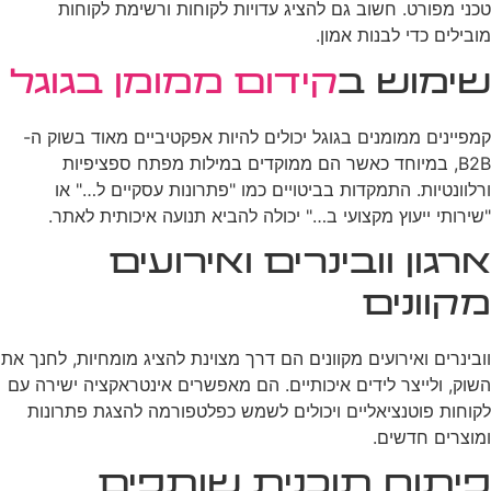
טכני מפורט. חשוב גם להציג עדויות לקוחות ורשימת לקוחות
מובילים כדי לבנות אמון.
שימוש ב
קידום ממומן בגוגל
קמפיינים ממומנים בגוגל יכולים להיות אפקטיביים מאוד בשוק ה-
B2B, במיוחד כאשר הם ממוקדים במילות מפתח ספציפיות
ורלוונטיות. התמקדות בביטויים כמו "פתרונות עסקיים ל…" או
"שירותי ייעוץ מקצועי ב…" יכולה להביא תנועה איכותית לאתר.
ארגון וובינרים ואירועים
מקוונים
וובינרים ואירועים מקוונים הם דרך מצוינת להציג מומחיות, לחנך את
השוק, ולייצר לידים איכותיים. הם מאפשרים אינטראקציה ישירה עם
לקוחות פוטנציאליים ויכולים לשמש כפלטפורמה להצגת פתרונות
ומוצרים חדשים.
פיתוח תוכנית שותפים