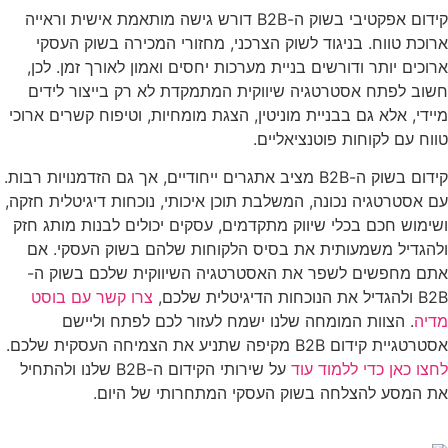
קידום אפקטיבי בשוק ה-B2B דורש גישה מותאמת אישית וראייה
ארוכת טווח. בניגוד לשוק הצרכני, מחזורי המכירה בשוק העסקי
ארוכים יותר ודורשים בניית מערכות יחסים ואמון לאורך זמן. לכן,
חשוב לפתח אסטרטגיה שיווקית המתמקדת לא רק בייצור לידים
מיידי, אלא גם בבניית מוניטין, הצגת מומחיות, וטיפוח קשרים ארוכי
טווח עם לקוחות פוטנציאליים.
קידום בשוק ה-B2B מציב אתגרים ייחודיים, אך גם הזדמנויות רבות.
עם אסטרטגיה נכונה, המשלבת תוכן איכותי, נוכחות דיגיטלית חזקה,
ושימוש חכם בכלי שיווק מתקדמים, עסקים יכולים לבנות מותג חזק
ולהגדיל משמעותית את בסיס הלקוחות שלהם בשוק העסקי. אם
אתם מחפשים לשפר את האסטרטגיה השיווקית שלכם בשוק ה-
B2B ולהגדיל את הנוכחות הדיגיטלית שלכם,
צרו קשר עם בוסט
מדיה
. הצוות המומחה שלנו ישמח לעזור לכם לפתח וליישם
אסטרטגיית קידום B2B מקיפה שתניע את הצמיחה העסקית שלכם.
לחצו כאן כדי ללמוד עוד
על שירותי הקידום ה-B2B שלנו ולהתחיל
את המסע להצלחה בשוק העסקי המתחרותי של היום.