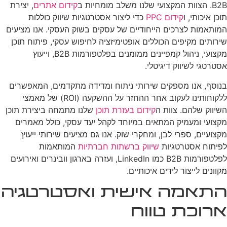
B2B. הצוות המקצועי שלנו משלב מומחיות ב
קידום אתרים
, יצירת
תוכן איכותי, ו
קידום PPC
כדי ליצור אסטרטגיות שיווק כוללות
המותאמות לצרכים הייחודיים של עסקים בשוק העסקי. אנו מציעים
שירותים מקיפים הכוללים אופטימיזציה לחיפוש עסקי, פיתוח תוכן
מקצועי, ניהול קמפיינים ממומנים בפלטפורמות B2B, וייעוץ
אסטרטגי לשיווק דיגיטלי.
בנוסף, אנו מספקים שירותי ניתוח ומדידה מתקדמים, המאפשרים
ללקוחותינו לעקוב אחר ההחזר על ההשקעה (ROI) של מאמצי
השיווק שלהם. צוות ה
קידום בעזרת תוכן
שלנו מתמחה ביצירת תוכן
מקצועי ומעמיק המתאים במיוחד לקהל יעד עסקי, כולל מאמרים
מקצועיים, ספרי לבן, ומחקרי שוק. אנו גם מציעים שירותי ייעוץ
לפיתוח אסטרטגיות
שיווק ברשתות חברתיות
המותאמות
לפלטפורמות B2B כמו LinkedIn, ועזרה בארגון וובינרים ואירועים
מקוונים לייצור לידים איכותיים.
התאמה אישית ואסטרטגיה
ארוכת טווח