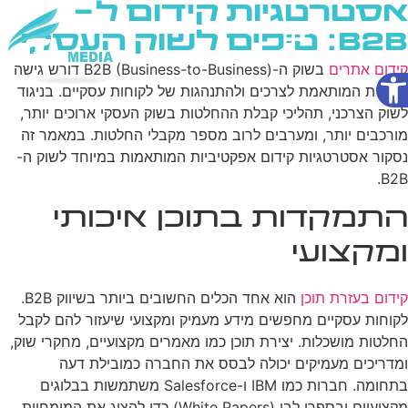
אסטרטגיות קידום ל-
B2B: טיפים לשוק העסקי
פתח סרגל נגישות
קידום אתרים
בשוק ה-B2B (Business-to-Business) דורש גישה
שירותי AI
ייחודית המותאמת לצרכים ולהתנהגות של לקוחות עסקיים. בניגוד
לשוק הצרכני, תהליכי קבלת ההחלטות בשוק העסקי ארוכים יותר,
מורכבים יותר, ומערבים לרוב מספר מקבלי החלטות. במאמר זה
נסקור אסטרטגיות קידום אפקטיביות המותאמות במיוחד לשוק ה-
B2B.
התמקדות בתוכן איכותי
ומקצועי
קידום בעזרת תוכן
הוא אחד הכלים החשובים ביותר בשיווק B2B.
לקוחות עסקיים מחפשים מידע מעמיק ומקצועי שיעזור להם לקבל
החלטות מושכלות. יצירת תוכן כמו מאמרים מקצועיים, מחקרי שוק,
ומדריכים מעמיקים יכולה לבסס את החברה כמובילת דעה
בתחומה. חברות כמו IBM ו-Salesforce משתמשות בבלוגים
מקצועיים ובספרי לבן (White Papers) כדי להציג את המומחיות