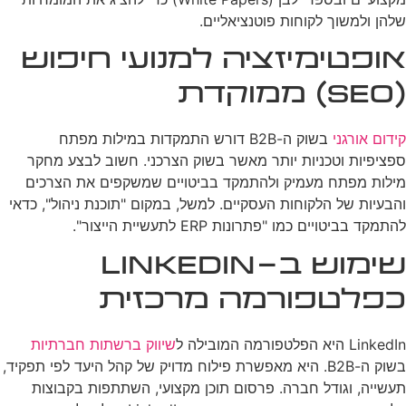
שלהן ולמשוך לקוחות פוטנציאליים.
אופטימיזציה למנועי חיפוש
(SEO) ממוקדת
קידום אורגני
בשוק ה-B2B דורש התמקדות במילות מפתח
ספציפיות וטכניות יותר מאשר בשוק הצרכני. חשוב לבצע מחקר
מילות מפתח מעמיק ולהתמקד בביטויים שמשקפים את הצרכים
והבעיות של הלקוחות העסקיים. למשל, במקום "תוכנת ניהול", כדאי
להתמקד בביטויים כמו "פתרונות ERP לתעשיית הייצור".
שימוש ב-LinkedIn
כפלטפורמה מרכזית
LinkedIn היא הפלטפורמה המובילה ל
שיווק ברשתות חברתיות
בשוק ה-B2B. היא מאפשרת פילוח מדויק של קהל היעד לפי תפקיד,
תעשייה, וגודל חברה. פרסום תוכן מקצועי, השתתפות בקבוצות