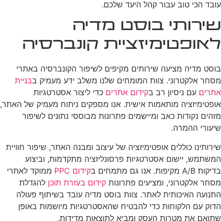
עובד הכי טוב עבור קהל היעד שלכם.
שירותי בוסט מדיה
לאופטימיזציית קונברסיה
בוסט מדיה מציעה שירותים מקיפים לשיפור הקונברסיה באתרי
מסחר אלקטרוני. צוות המומחים שלנו משלב ידע מעמיק ב
בניית
אתרים
עם ניסיון רב ב
קידום אתרים
כדי ליצור אסטרטגיות
אופטימיזציה מותאמות אישית. אנו מספקים ניתוח מעמיק של האתר,
מזהים נקודות כאב ומיישמים פתרונות מבוססי נתונים לשיפור
שיעורי ההמרה.
שירותינו כוללים אופטימיזציה של עיצוב ומבנה האתר, שיפור חוויית
המשתמש, יישום אסטרטגיות פרסונליזציה מתקדמות, וביצוע
בדיקות A/B מקיפות. אנו גם מתמחים ב
קידום PPC
ממוקד לאתרי
מסחר אלקטרוני, ומציעים פתרונות
קידום בעזרת תוכן
להגדלת
התנועה האיכותית לאתר. צוות בוסט מדיה עובד בשיתוף פעולה
הדוק עם הלקוחות כדי להבטיח שהאסטרטגיות מיושמות באופן
שתואם את מטרות העסק ומביא לתוצאות מדידות.