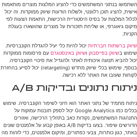
השתמשו בנתוני המשתמשים כדי להציע המלצות מוצרים מותאמות
אישית, להציג תוכן רלוונטי, ולשלוח הודעות שיווק ממוקדות. זה יכול
לכלול המלצות על בסיס היסטוריית הרכישות, התאמת הצעות לפי
מיקום גיאוגרפי, או שליחת תזכורות על מוצרים שהושארו בעגלת
הקניות.
שיווק ברשתות חברתיות
יכול להיות כלי יעיל להגדלת הקונברסיות.
שימוש ב
שיווק בפייסבוק
ו
שיווק באינסטגרם
עם פרסומות ממוקדות
יכול להביא תנועה איכותית לאתר ולהגדיל את סיכויי הקונברסיה.
בנוסף, שימוש בכלי שיווק מחדש (retargeting) יכול לסייע בהחזרת
לקוחות שעזבו את האתר ללא רכישה.
ניתוח נתונים ובדיקות A/B
ניתוח מתמיד של נתוני האתר הוא חיוני לשיפור הקונברסיה. שימוש
בכלים כמו Google Analytics יכול לספק תובנות עמוקות על
התנהגות המשתמשים, נקודות כאב בתהליך הרכישה, ואזורים
הדורשים שיפור. בצעו בדיקות A/B באופן קבוע על אלמנטים שונים
באתר, כגון כותרות, צבעי כפתורים, ומיקום אלמנטים, כדי לזהות מה