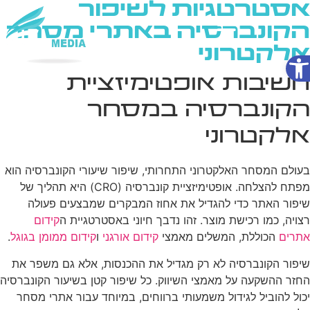
אסטרטגיות לשיפור
הקונברסיה באתרי מסחר
אלקטרוני
פתח סרגל נגישות
שירותי AI
חשיבות אופטימיזציית
הקונברסיה במסחר
אלקטרוני
בעולם המסחר האלקטרוני התחרותי, שיפור שיעורי הקונברסיה הוא
מפתח להצלחה. אופטימיזציית קונברסיה (CRO) היא תהליך של
שיפור האתר כדי להגדיל את אחוז המבקרים שמבצעים פעולה
רצויה, כמו רכישת מוצר. זהו נדבך חיוני באסטרטגיית ה
קידום
אתרים
הכוללת, המשלים מאמצי
קידום אורגני
ו
קידום ממומן בגוגל
.
שיפור הקונברסיה לא רק מגדיל את ההכנסות, אלא גם משפר את
החזר ההשקעה על מאמצי השיווק. כל שיפור קטן בשיעור הקונברסיה
יכול להוביל לגידול משמעותי ברווחים, במיוחד עבור אתרי מסחר