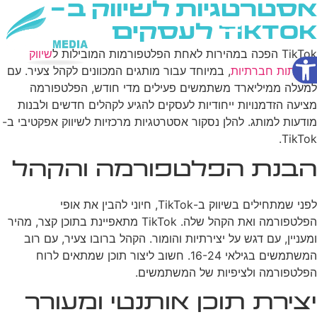
אסטרטגיות לשיווק ב-
TikTok לעסקים
פתח סרגל נגישות
TikTok הפכה במהירות לאחת הפלטפורמות המובילות ל
שיווק
שירותי AI
ברשתות חברתיות
, במיוחד עבור מותגים המכוונים לקהל צעיר. עם
למעלה ממיליארד משתמשים פעילים מדי חודש, הפלטפורמה
מציעה הזדמנויות ייחודיות לעסקים להגיע לקהלים חדשים ולבנות
מודעות למותג. להלן נסקור אסטרטגיות מרכזיות לשיווק אפקטיבי ב-
TikTok.
הבנת הפלטפורמה והקהל
לפני שמתחילים בשיווק ב-TikTok, חיוני להבין את אופי
הפלטפורמה ואת הקהל שלה. TikTok מתאפיינת בתוכן קצר, מהיר
ומעניין, עם דגש על יצירתיות והומור. הקהל ברובו צעיר, עם רוב
המשתמשים בגילאי 16-24. חשוב ליצור תוכן שמתאים לרוח
הפלטפורמה ולציפיות של המשתמשים.
יצירת תוכן אותנטי ומעורר