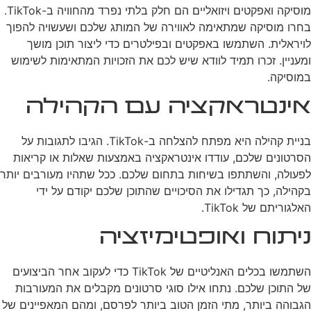
מוסיקה ואפקטים ויזואליים הם חלק בלתי נפרד מהחוויה ב-TikTok.
בחרו מוסיקה שמתאימה לאווירה של המותג שלכם ושעשויה להפוך
לויראלית. השתמשו באפקטים ובפילטרים כדי ליצור תוכן מושך
ומעניין. זכרו תמיד לוודא שיש לכם את הזכויות המתאימות לשימוש
במוסיקה.
אינטראקציה עם הקהילה
בניית קהילה היא מפתח להצלחה ב-TikTok. הגיבו לתגובות על
הסרטונים שלכם, עודדו אינטראקציה באמצעות שאלות או קריאות
לפעולה, והשתתפו בשיחות בתחום שלכם. ככל שתהיו מעורבים יותר
בקהילה, כך תגדילו את הסיכויים שהתוכן שלכם יקודם על ידי
האלגוריתם של TikTok.
ניתוח ואופטימיזציה
השתמשו בכלים האנליטיים של TikTok כדי לעקוב אחר הביצועים
של התוכן שלכם. נתחו אילו סוגי סרטונים מקבלים את המעורבות
הגבוהה ביותר, מתי הזמן הטוב ביותר לפרסם, ומהם המאפיינים של