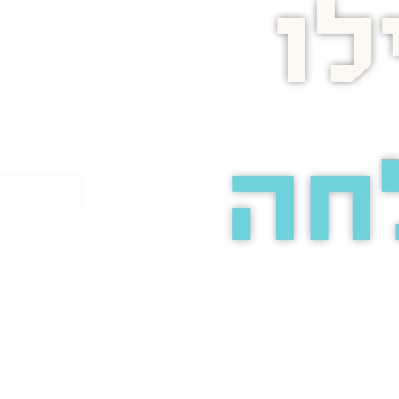
ו
חה
אתכם
אירת עיניים
ינטרנט.