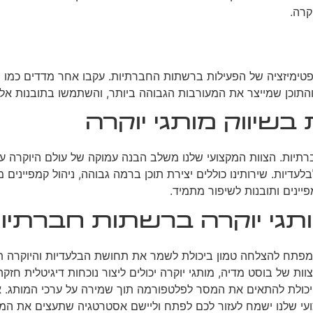
קרה.
טימיזציה של הפעילות ברשתות החברתיות. עקבו אחר מדדים כמו מעו
והתוכן שמייצר את המעורבות הגבוהה ביותר, והשתמשו בתובנות א
בשיווק מותגי יוקרה
רתיות. הצוות המקצועי שלנו משלב הבנה עמוקה של עולם היוקרה ע
בלעדיות. שירותינו כוללים יצירת תוכן ברמה גבוהה, ניהול קמפיינים
פיינים ותובנות לשיפור מתמיד.
גי יוקרה ברשתות חברתיו
המפתח להצלחה טמון ביכולת לשמר את תחושת הבלעדיות והיוקרה תו
צוות של בוסט מדיה, מותגי יוקרה יכולים ליצור נוכחות דיגיטלית 
ת ויכולת להתאים את המסר לפלטפורמה תוך שמירה על ערכי המותג.
ועי שלנו ישמח לעזור לכם לפתח וליישם אסטרטגיה שתעצים את המות