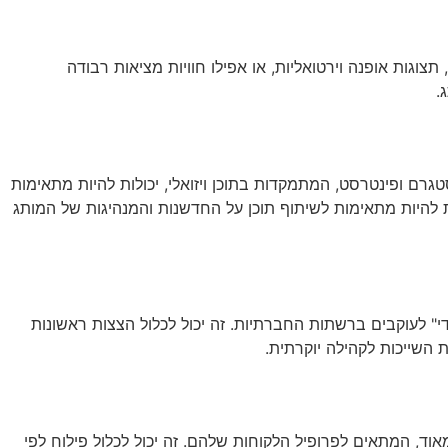
 תצוגות אופנה וירטואליות, או אפילו חוויות מציאות רבודה
.
רם ופינטרסט, המתמקדות בתוכן ויזואלי, יכולות להיות מתאימות
ת המוצרים בצורה אסתטית ולבנות קהילה מעורבת. בנוסף, פלטפורמות כמו LinkedIn יכולות להיות מתאימות לשיתוף תוכן על החדשנות והמנהיגות של המותג
" לעוקבים ברשתות החברתיות. זה יכול לכלול הצצות ראשונות
 השייכות לקהילה יוקרתית.
אוד, המתאים לפרופיל הלקוחות שלהם. זה יכול לכלול פילוח לפי