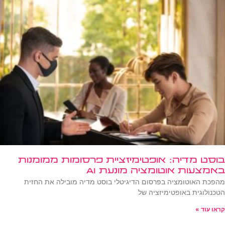
בוסט מדיה: אופטימיזציית פרסומות ממומנות
באמצעות אוטומציה מונעת AI
מהפכת האוטומציה בפרסום הדיגיטלי בוסט מדיה מובילה את החזית
הטכנולוגית באופטימיזציה של
קראו עוד »