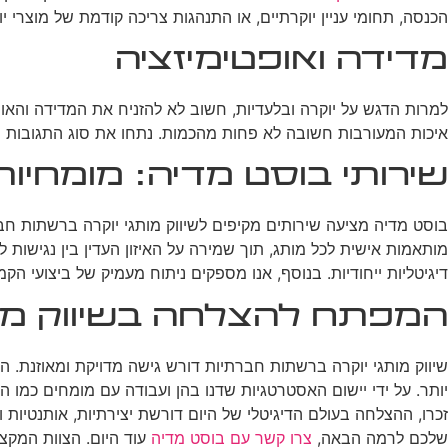
הכנסה, תחומי עניין יוקרתיים, או התנהגות צריכה קודמת של מוצרי יו
מדידה ואופטימיזציה
למרות הדגש על יוקרה ובלעדיות, חשוב לא להזניח את המדידה והאופ
איכות המעורבות חשובה לא פחות מהכמות. נתחו את סוג התגובות 
שירותי בוסט מדיה: מומחיות 
בוסט מדיה מציעה שירותים מקיפים לשיווק מותגי יוקרה ברשתות חב
מותאמות אישית לכל מותג, תוך שמירה על האיזון העדין בין נגישות ל
דיגיטליות ייחודיות. בנוסף, אנו מספקים ניתוח מעמיק של ביצועי הקמ
המפתח להצלחה בשיווק מות
שיווק מותגי יוקרה ברשתות חברתיות דורש גישה מדויקת ומאוזנת. 
יותר. על ידי יישום האסטרטגיות שדנו בהן ועבודה עם מומחים כמו ה
זכרו, ההצלחה בעולם הדיגיטלי של היום דורשת יצירתיות, אותנטיו
שלכם לרמה הבאה,
צרו קשר עם בוסט מדיה
עוד היום. הצוות המקצ