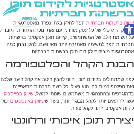
אסטרטגיות לקידום תוכן
ברשתות חברתיות
פתח סרגל נגישות
שיווק ברשתות חברתיות
הפך לחלק בלתי נפרד מאסטרטגיית
שירותי AI
השיווק הדיגיטלי של כל עסק מודרני. עם זאת, נוכח התחרות הגוברת
על תשומת הלב של המשתמשים, קידום תוכן אפקטיבי ברשתות
חברתיות הפך למשימה מאתגרת יותר מאי פעם. להלן נבחן כמה
אסטרטגיות מובילות לקידום תוכן ברשתות חברתיות.
הבנת הקהל והפלטפורמה
לפני שמתחילים בקידום תוכן, חיוני להבין היטב את קהל היעד שלכם
ואת הפלטפורמות בהן הוא פעיל. כל רשת חברתית מתאפיינת
בדמוגרפיה ובהתנהגויות משתמשים שונות. למשל,
שיווק בפייסבוק
עשוי להתאים יותר לקהל מבוגר יותר, בעוד ש
שיווק באינסטגרם
יכול
להיות אפקטיבי יותר לקהל צעיר.
יצירת תוכן איכותי ורלוונטי