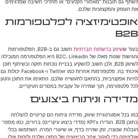
לשתף גם תובנות "מאחורי הקלעים" או תהליכי חשיבה שמדגימים
את העומק והמקצועיות שלכם.
אופטימיזציה לפלטפורמות
B2B
בעוד ש
שיווק ברשתות חברתיות
חשוב גם ב-B2B, הפלטפורמות
והגישות שונות מאלו של B2C. LinkedIn היא הפלטפורמה המובילה
לשיווק B2B, ולכן חשוב להשקיע בבניית נוכחות חזקה ובשיתוף תוכן
איכותי בה. פלטפורמות אחרות כמו Twitter ו-Facebook יכולות גם
להיות אפקטיביות, בהתאם לתעשייה שלכם. התאימו את התוכן והטון
לכל פלטפורמה, תוך שמירה על עקביות במסרים העיקריים.
מדידה וניתוח ביצועים
כמו בכל אסטרטגיית שיווק, מדידה וניתוח הם קריטיים להצלחה
בתוכן B2B. הגדירו KPI's (מדדי ביצוע עיקריים) ברורים, כמו מספר
הובלות שנוצרו, זמן שהייה בדף, או שיעורי המרה. השתמשו בכלי
אנליטיקה כדי לעקוב אחר הביצועים של התוכן שלכם ולזהות אילו