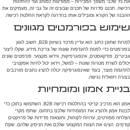
את כל שלבי משפך המכירות – ממודעות למותג ועד להחלטת
רכישה. תכננו סדרות של תכנים שבונים זה על גבי זה, מעמיקים את
ההבנה של הקורא ומובילים אותו בהדרגה לקראת החלטת רכישה.
שימוש בפורמטים מגוונים
למרות שתוכן כתוב הוא עדיין מרכזי בשיווק B2B, חשוב לגוון
בפורמטים כדי לפנות להעדפות שונות של צריכת מידע. שקלו ליצור
וובינרים, פודקאסטים, אינפוגרפיקות, ווידאו מקצועי. פורמטים שונים
יכולים לשרת מטרות שונות – למשל, וידאו יכול להיות אפקטיבי
להדגמת מוצר, בעוד שאינפוגרפיקה יכולה להציג נתונים מורכבים
בצורה ויזואלית נגישה.
בניית אמון ומומחיות
אמון הוא מרכיב קריטי בהחלטות רכישה B2B. השתמשו בתוכן כדי
לבנות אמון ולהציג את המומחיות שלכם בתחום. שתפו מקרי
הצלחה מפורטים, עדויות לקוחות, ותוצאות מדידות של פרויקטים
קודמים. הציגו את הצוות המקצועי שלכם ואת הניסיון שלהם. שקלו