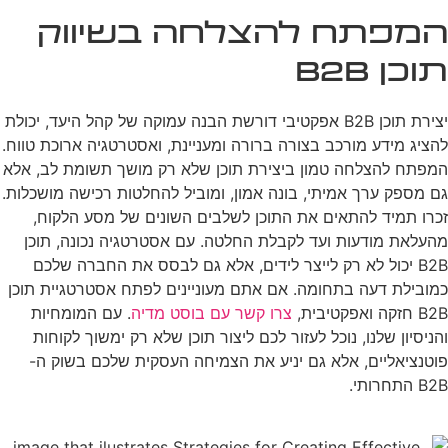
המפתח להצלחה בשיווק
תוכן B2B
יצירת תוכן B2B אפקטיבי דורשת הבנה עמוקה של קהל היעד, יכולת
להציג מידע מורכב בצורה ברורה ומעניינת, ואסטרטגיה ארוכת טווח.
המפתח להצלחה טמון ביצירת תוכן שלא רק מושך תשומת לב, אלא
גם מספק ערך אמיתי, בונה אמון, ומוביל להחלטות רכישה מושכלות.
זכרו תמיד להתאים את התוכן לשלבים השונים של מסע הלקוח,
מהעלאת מודעות ועד לקבלת החלטה. עם אסטרטגיה נכונה, תוכן
B2B יכול לא רק לייצר לידים, אלא גם לבסס את החברה שלכם
כמובילת דעה בתחומה. אם אתם מעוניינים לפתח אסטרטגיית תוכן
B2B חזקה ואפקטיבית,
צרו קשר עם בוסט מדיה
. עם המומחיות
והניסיון שלנו, נוכל לעזור לכם ליצור תוכן שלא רק ימשוך לקוחות
פוטנציאליים, אלא גם יניע את הצמיחה העסקית שלכם בשוק ה-
B2B התחרותי.