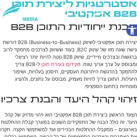
אסטרטגיות ליצירת תוכן
B2B אפקטיבי
פתח סרגל נגישות
הבנת ייחודיות התוכן B2B
שירותי AI
יצירת תוכן אפקטיבי לשיווק B2B (Business-to-Business) דורשת
גישה שונה מזו של שיווק B2C. בעוד ששיווק לצרכנים מתמקד לרוב
ברגשות ובצרכים מיידיים, שיווק B2B נוטה להיות יותר רציונלי
ומבוסס על ערך ארוך טווח. ה
קידום בעזרת תוכן
ל-B2B צריך
להתמקד בהדגשת היתרונות העסקיים, חיסכון בעלויות, ושיפור
היעילות. התוכן צריך להיות מעמיק, מבוסס על נתונים, ולהציג
מומחיות בתחום הספציפי.
זיהוי קהל היעד והבנת צרכיו
הצעד הראשון ביצירת תוכן B2B אפקטיבי הוא זיהוי מדויק של קהל
היעד. זה כולל הבנה של התפקידים השונים במערך קבלת ההחלטות
בארגונים – ממקבלי ההחלטות הבכירים ועד למשתמשי הקצה. חקרו
את האתגרים והצרכים הספציפיים של כל קבוצה. השתמשו בכלים