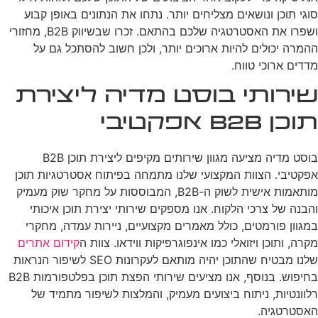
סוגי תוכן ונושאים מצליחים יותר. נתחו את הנתונים באופן קבוע
ושפרו את האסטרטגיה שלכם בהתאם. זכרו שבשיווק B2B, מחזורי
ההמרה יכולים להיות ארוכים יותר, ולכן חשוב להסתכל גם על
מדדים ארוכי טווח.
שירותי בוסט מדיה ליצירת
תוכן B2B אפקטיבי
בוסט מדיה מציעה מגוון שירותים מקיפים ליצירת תוכן B2B
אפקטיבי. הצוות המקצועי שלנו מתמחה בפיתוח אסטרטגיות תוכן
מותאמות אישית לשוק ה-B2B, המבוססות על מחקר שוק מעמיק
והבנה של צרכי הלקוח. אנו מספקים שירותי יצירת תוכן איכותי
במגוון פורמטים, כולל מאמרים מקצועיים, ניירות עמדה, מחקרי
מקרה, ותוכן ויזואלי כמו אינפוגרפיקות ווידאו. צוות ה
קידום אתרים
שלנו מבטיח שהתוכן יהיה מותאם לעקרונות SEO לשיפור הנראות
בחיפוש. בנוסף, אנו מציעים שירותי הפצת תוכן בפלטפורמות B2B
רלוונטיות, ניתוח ביצועים מעמיק, והמלצות לשיפור מתמיד של
האסטרטגיה.