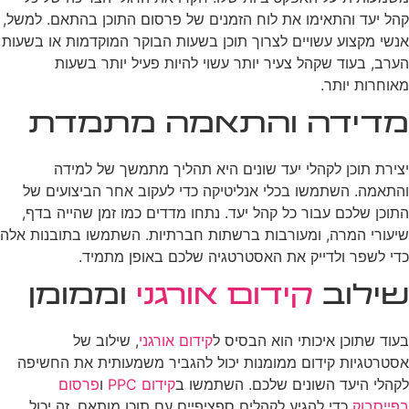
קהל יעד והתאימו את לוח הזמנים של פרסום התוכן בהתאם. למשל,
אנשי מקצוע עשויים לצרוך תוכן בשעות הבוקר המוקדמות או בשעות
הערב, בעוד שקהל צעיר יותר עשוי להיות פעיל יותר בשעות
מאוחרות יותר.
מדידה והתאמה מתמדת
יצירת תוכן לקהלי יעד שונים היא תהליך מתמשך של למידה
והתאמה. השתמשו בכלי אנליטיקה כדי לעקוב אחר הביצועים של
התוכן שלכם עבור כל קהל יעד. נתחו מדדים כמו זמן שהייה בדף,
שיעורי המרה, ומעורבות ברשתות חברתיות. השתמשו בתובנות אלה
כדי לשפר ולדייק את האסטרטגיה שלכם באופן מתמיד.
שילוב
קידום אורגני
וממומן
בעוד שתוכן איכותי הוא הבסיס ל
קידום אורגני
, שילוב של
אסטרטגיות קידום ממומנות יכול להגביר משמעותית את החשיפה
לקהלי היעד השונים שלכם. השתמשו ב
קידום PPC
ו
פרסום
בפייסבוק
כדי להגיע לקהלים ספציפיים עם תוכן מותאם. זה יכול