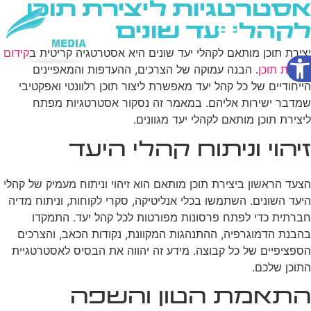
אסטרטגיות ליצירת תוכן
לקהלי יעד שונים
פתח סרגל נגישות
יצירת תוכן מותאם לקהלי יעד שונים היא אסטרטגיה קריטית ב
קידום
שירותי AI
בעזרת תוכן
. הבנה עמוקה של הצרכים, ההעדפות והמאפיינים
הייחודיים של כל קהל יעד מאפשרת ליצור תוכן רלוונטי ואפקטיבי
שמדבר ישירות אליהם. במאמר זה נסקור אסטרטגיות מפתח
ליצירת תוכן מותאם לקהלי יעד מגוונים.
זיהוי וניתוח קהלי היעד
הצעד הראשון ביצירת תוכן מותאם הוא זיהוי וניתוח מעמיק של קהלי
היעד השונים. השתמשו בכלי אנליטיקה, סקרי לקוחות, וניתוח מדיה
חברתית כדי לפתח פרסונות מפורטות לכל קהל יעד. התמקדו
בהבנת הדמוגרפיה, ההתנהגות המקוונת, נקודות הכאב, והצרכים
הספציפיים של כל קבוצה. מידע זה יהווה את הבסיס לאסטרטגיית
התוכן שלכם.
התאמת הטון והשפה