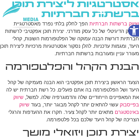
אסטרטגיות ליצירת תוכן
ברשתות חברתיות
פתח סרגל נגישות
שיווק ברשתות חברתיות
הפך לחלק בלתי נפרד מאסטרטגיית
שירותי AI
השיווק הדיגיטלי של כל עסק מודרני. יצירת תוכן אפקטיבי לרשתות
חברתיות דורשת הבנה עמוקה של הפלטפורמות השונות, קהלי
היעד, ומגמות עדכניות. להלן נסקור אסטרטגיות מרכזיות ליצירת תוכן
מעורר עניין ומעורבות ברשתות חברתיות.
הבנת הקהל והפלטפורמה
הצעד הראשון ביצירת תוכן אפקטיבי הוא הבנה מעמיקה של קהל
היעד ושל הפלטפורמה בה אתם פועלים. כל רשת חברתית יש לה
את המאפיינים הייחודיים שלה והדמוגרפיה שלה. למשל,
שיווק
בפייסבוק
עשוי להתאים יותר לקהל מבוגר יותר, בעוד
שיווק
באינסטגרם
מתאים יותר לקהל צעיר. חקרו את ההעדפות והרגלי
הצריכה של קהל היעד שלכם בכל פלטפורמה.
יצירת תוכן ויזואלי מושך