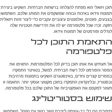
תוכן ויזואלי הוא מפתח להצלחה ברשתות חברתיות. השקיעו ביצירת
תמונות ווידאו באיכות גבוהה שמשקפים את המותג שלכם. השתמשו
בצבעים, פונטים, ואלמנטים עיצוביים עקביים כדי ליצור זהות ויזואלית
חזקה. זכרו שכל פלטפורמה יש לה את הדרישות הטכניות שלה
לגדלים ופורמטים של תמונות ווידאו.
התאמת התוכן לכל
פלטפורמה
אל תעתיקו את אותו תוכן בדיוק לכל הפלטפורמות. התאימו את
המסר והפורמט לכל רשת חברתית. למשל, בטוויטר התמקדו
במסרים קצרים וחדים, באינסטגרם השקיעו בתמונות מרהיבות
ובסטוריז, ובלינקדאין התמקדו בתוכן מקצועי ועסקי יותר. התאמה זו
תעזור למקסם את האפקטיביות של התוכן שלכם בכל פלטפורמה.
שימוש בסטוריטלינג
סיפורים הם כלי רב-עוצמה ליצירת קשר רגשי עם הקהל. השתמשו