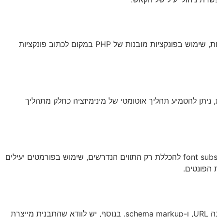
קוד PHP יעיל הוא קריטי לביצועים טובים. בתבנית מותאמת אישית, יש להקפיד על כתיבת קוד נקי ויעיל. זה כולל הימנעות מלולאות מיותרות, שימוש בפונקציות מובנות של PHP במקום לכתוב פונקציות
ת מותאמת אישית, ניתן להטמיע תהליך אוטומטי של מינימיזציה כחלק מתהליך
פונטים מותאמים אישית יכולים להוסיף אופי ייחודי לאתר, אך גם להאט את טעינתו. בתבנית מותאמת אישית, יש לשקול שימוש ב-font subsetting להכללת רק התווים הנדרשים, שימוש בפורמטים יעילים
על ידי אפשור שליטה מלאה במטא תגים, מבנה URL, ו-schema markup. בנוסף, יש לוודא שהתבנית מייצרת