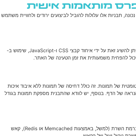
דפרס מותאמות אישית
שירותי AI
יצירת קשר
ENGLISH
נה, תבניות אלו עלולות להוביל לביצועים ירודים ולחוויית משתמש
אחת הדרכים היעילות ביותר לשפר את מהירות הטעינה של האתר היא להפחית את מספר בקשות ה-HTTP. בתבנית מותאמת אישית, ניתן להשיג זאת על ידי איחוד קבצי CSS ו-JavaScript, שימוש ב-
מטית של תמונות. זה כולל דחיסה של תמונות ללא איבוד איכות
fallback לפורמטים מסורתיים), והטמעת lazy loading לתמונות שאינן בחלק הנראה של הדף. בנוסף, יש לוודא שהתבנית מספקת תמונות בגודל
מערכת קאש יעילה היא מפתח לביצועים מהירים בוורדפרס. בתבנית מותאמת אישית, ניתן להטמיע שכבות קאש מרובות. זה כולל קאש ברמת השרת (למשל, באמצעות Memcached או Redis), קאש