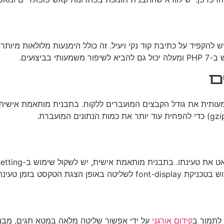
צועים.
ם
CSS, JavaSc ו-HTML יכולה להפחית משמעותית את גודל הקבצים המועברים ללקוח. בתבני
 לתמוך ב
קידום אורגני