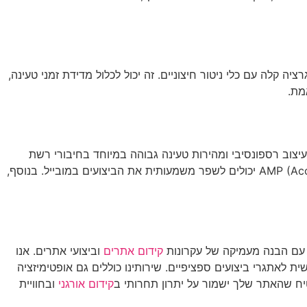
 קלה עם כלי ניטור חיצוניים. זה יכול לכלול מדידת זמני טעינה,
מת.
יצוב רספונסיבי ומהירות טעינה גבוהה במיוחד בחיבורי רשת
איטיים. יישום טכניקות כמו הטמעת קריטי CSS בראש הדף, דחיית טעינה של משאבים לא חיוניים, ושימוש ב-AMP (Accelerated Mobile Pages) יכולים לשפר משמעותית את הביצועים במובייל. בנוסף,
 עם הבנה מעמיקה של עקרונות
קידום אתרים
וביצועי אתרים. אנו
ת לאתגרי ביצועים ספציפיים. שירותינו כוללים גם אופטימיזציה
טיח שהאתר שלך ישמור על יתרון תחרותי ב
קידום אורגני
ובחוויית