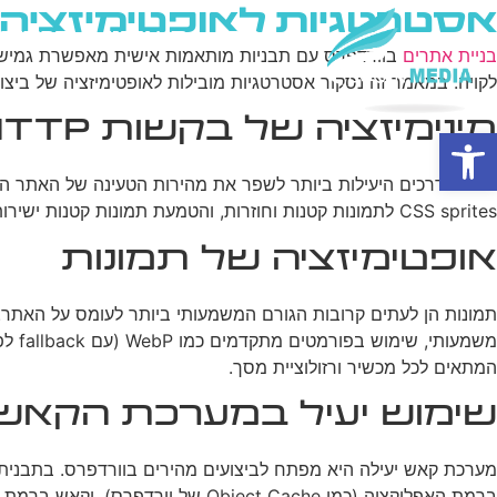
אסטרטגיות לאופטימיזציה 
בית
מי אנחנו
פרסום ב
בניית אתרים
בוורדפרס עם תבניות מותאמות אישית מאפשרת גמישות וש
לקויה. במאמר זה נסקור אסטרטגיות מובילות לאופטימיזציה של ביצו
מינימיזציה של בקשות HTTP
פתח סרגל נגישות
CSS sprites לתמונות קטנות וחוזרות, והטמעת תמונות קטנות ישירות בקוד ה-HTML או ה-CSS כ-base64. יישום נכון של טכניקות אלו יכול להפחית משמעותית את זמן הטעינה של האתר.
אופטימיזציה של תמונות
תמונות הן לעתים קרובות הגורם המשמעותי ביותר לעומס על האתר. 
המתאים לכל מכשיר ורזולוציית מסך.
שימוש יעיל במערכת הקאש
ברמת האפליקציה (כמו Object Cache של וורדפרס), וקאש ברמת הדפדפן. יש לוודא שהתבנית תומכת בפתרונות קאש פופולריים ומאפשרת ניהול יעיל של הקאש.