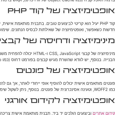
אופטימיזציה של קוד PHP
חדשות כשאפשר, ואופטימיזציה של שאילתות לבסיס הנתונים. שימוש ב-PHP 7 ומעלה יכול גם להביא לשיפור משמעותי בבי
מינימיזציה ודחיסה של קבצי
מינימיזציה של קבצי ript
הבנייה. בנוסף, יש לוודא שהשרת מגיש קבצים בפורמט דחוס (כמו gzip) כדי להפחית עוד יותר את כמות הנתונים המועברת.
אופטימיזציה של פונטים
כמו WOFF2, וטעינה אסינכרונית של פונטים. בנוסף, ניתן לשקול שימוש בטכניקת font-display לשליטה באופן הצגת הטקסט בזמן טעינת הפונטים.
אופטימיזציה לקידום אורגני
קידום אתרים
וביצועים הולכים יד ביד. תבנית מותאמת אישית צריכה