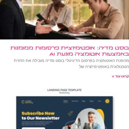
בוסט מדיה: אופטימיזציית פרסומות ממומנות
באמצעות אוטומציה מונעת AI
מהפכת האוטומציה בפרסום הדיגיטלי בוסט מדיה מובילה את החזית
הטכנולוגית באופטימיזציה של
קראו עוד »