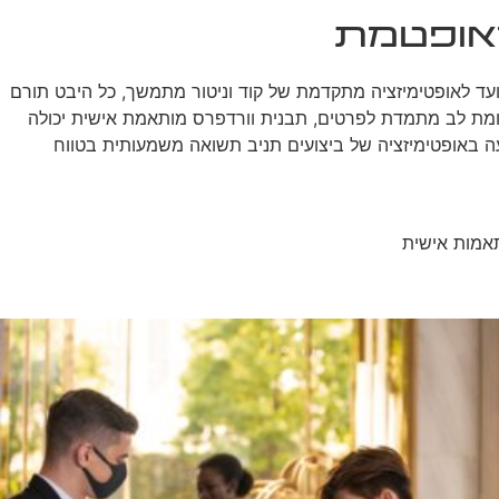
מאופטמת
טימיזציה של ביצועים בתבניות וורדפרס מותאמות אישית היא תהליך מורכב אך חיוני להצלחת האתר שלך. מהפחתת בקשות HTTP ועד לאופטימיזציה מתקדמת של קוד וניטור מתמשך, כל היבט תורם
תשומת לב מתמדת לפרטים, תבנית וורדפרס מותאמת אישית יכולה
 באופטימיזציה של ביצועים תניב תשואה משמעותית בטווח