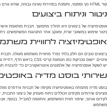
קוד HTML נקי וסמנטי, ותומכת במהירות טעינה גבוהה, שהיא גורם חשוב בדירוג החיפוש.
ניטור וניתוח ביצועים
אופטימיזציה של ביצועים היא תהליך מתמשך. תבנית מותאמת אישית צרי
ניטור שימוש במשאבי שרת, ומעקב אחר התנהגות המשתמשים. ניתוח ק
אופטימיזציה לחוויית משתמש
ביצועים טובים הם חלק בלתי נפרד מחוויית משתמש מעולה. תבנית מ
יש לשקול אופטימיזציה של אלמנטים אינטראקטיביים כדי להבטיח ת
שירותי בוסט מדיה באופטימי
בוסט מדיה מתמחה באופטימיזציה מקיפה של תבניות וורדפרס מותא
מציעים שירותים מקיפים הכוללים ניתוח מעמיק של ביצועי התבנית, י
לקידום אורגני, שיפור חווית המשתמש, והתאמה למובייל. בנוסף, אנ
משתמש.