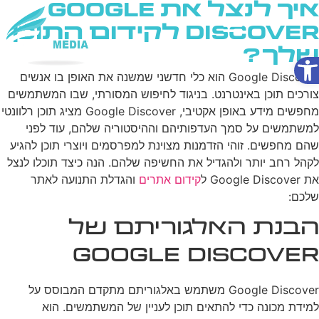
איך לנצל את Google
Discover לקידום התוכן
שלך?
פתח סרגל נגישות
שירותי AI
Google Discover הוא כלי חדשני שמשנה את האופן בו אנשים
צורכים תוכן באינטרנט. בניגוד לחיפוש המסורתי, שבו המשתמשים
מחפשים מידע באופן אקטיבי, Google Discover מציג תוכן רלוונטי
למשתמשים על סמך העדפותיהם וההיסטוריה שלהם, עוד לפני
שהם מחפשים. זוהי הזדמנות מצוינת למפרסמים ויוצרי תוכן להגיע
לקהל רחב יותר ולהגדיל את החשיפה שלהם. הנה כיצד תוכלו לנצל
את Google Discover ל
קידום אתרים
והגדלת התנועה לאתר
שלכם:
הבנת האלגוריתם של
Google Discover
Google Discover משתמש באלגוריתם מתקדם המבוסס על
למידת מכונה כדי להתאים תוכן לעניין של המשתמשים. הוא