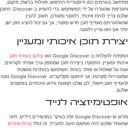
מתחשב בגורמים כמו היסטוריית החיפוש, פעילות ברשת, מיקום,
והעדפות שהוגדרו על ידי המשתמש. כדי להופיע ב-Discover, התוכן
שלכם צריך להיות איכותי, רלוונטי ומעודכן. חשוב להבין
שהאלגוריתם מעדיף תוכן חדש ומקורי, אך גם יכול להציג תוכן ישן
יותר אם הוא עדיין רלוונטי.
יצירת תוכן איכותי ומעניין
המפתח להצלחה ב-Google Discover הוא
קידום בעזרת תוכן
איכותי ומעניין. התמקדו ביצירת תוכן שמספק ערך אמיתי לקוראים,
עונה על שאלות או פותר בעיות. השתמשו בכותרות מושכות
שמעוררות סקרנות, אך הימנעו מקליקבייט. Google Discover נוטה
להעדיף תוכן ויזואלי, לכן שלבו תמונות ווידאו איכותיים בפוסטים
שלכם.
אופטימיזציה לנייד
מכיוון ש-Google Discover זמין בעיקר במכשירים ניידים, חיוני
שהאתר שלכם יהיה מותאם היטב למובייל. זה כולל
בניית אתרים