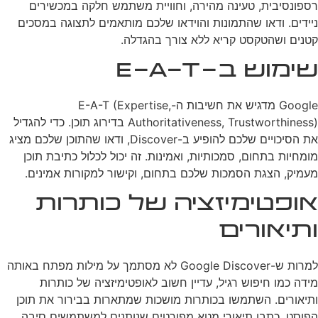
רספונסיבית, טעינה מהירה, וחוויית משתמש חלקה במכשירים
ניידים. ודאו שהתמונות והוידאו שלכם מותאמים לתצוגה במסכים
קטנים ושהטקסט קריא ללא צורך בהגדלה.
שימוש ב-E-A-T
Google מדגיש את חשיבות ה-E-A-T (Expertise,
Authoritativeness, Trustworthiness) בדירוג תוכן. כדי להגדיל
את הסיכויים שלכם להופיע ב-Discover, ודאו שהתוכן שלכם מציג
מומחיות בתחום, סמכותיות, ואמינות. זה יכול לכלול כתיבת תוכן
מעמיק, הצגת הסמכות שלכם בתחום, וקישור למקורות אמינים.
אופטימיזציה של כותרות
ותיאורים
למרות ש-Google Discover לא מסתמך על מילות מפתח באותה
מידה כמו חיפוש רגיל, עדיין חשוב לאופטימיזציה של כותרות
ותיאורים. השתמשו בכותרות מושכות שמתארות בבירור את תוכן
הפוסט. כתבו תיאורי מטא מפורטים שנותנים למשתמשים סיבה