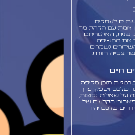
ותיים לעסקים.
 אמת עם הקהל, מה
שנית, האלגוריתם
יר את החשיפה
שידורים נשמרים
 צפייה חוזרת
ם חיים
טגיית תוכן מקיפה.
ד שלכם ויספקו ערך
נה על שאלות נפוצות,
מאחורי הקלעים של
רים שלכם יהיו