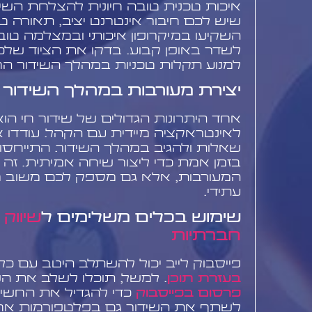
איכות טכנית טובה חיונית להצלחת השיד
שיש לכם חיבור אינטרנט יציב, תאורה טו
השקיעו במיקרופון איכותי ובמצלמה טו
לשדר באופן קבוע. בדקו את הציוד שלכם
למנוע תקלות טכניות במהלך השידור החי
יצירת מעורבות במהלך השידור
אחד היתרונות הגדולים של שידור חי הוא
לאינטראקציה מיידית עם הקהל. עודדו 
שאלות ולהגיב במהלך השידור. התייחסו
בזמן אמת כדי ליצור שיחה אמיתית. זה
המעורבות, אלא גם מספק לכם משוב מייד
עתידי.
שימוש בכלים משלימים ל
שיווק
חברתיות
פייסבוק לייב יכול להשתלב היטב עם כל
בעזרת תוכן
. למשל, תוכלו לשלב את הש
פרסום בפייסבוק
כדי להגדיל את החשיפ
לשתף את השידור גם בפלטפורמות אח