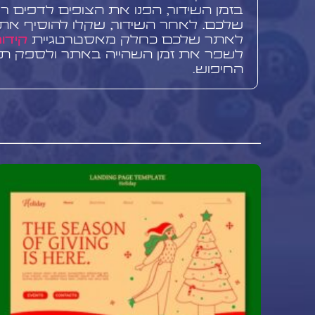
בזמן השידור, הפנו את הצופים לדפים רל
שלכם. לאחר השידור, שקלו להוסיף את 
לאתר שלכם כחלק מאסטרטגיית
קידום
לשפר את זמן השהייה באתר ולספק תוכן 
החיפוש.
שירותי בוסט מדיה לניצול מיטבי
לייב
בוסט מדיה, חברת שיווק דיגיטלי מובילה
מקיפים לניצול הפוטנציאל המלא של פייסב
רב בשיווק דיגי
מתקדמים לשילוב שידורים חיים באסטרט
הכוללת של העסק.
השירותים כוללים תכנון אסטרטגי של תוכ
הדרכה טכנית לביצוע שידורים איכותיים, נ
השידורים בזמן אמת, וניתוח מעמיק של
השידור. בוסט מדיה גם מציעה שירותי ער
של השידורים המוקלטים לשימוש נוסף ב
ברשתות חברתיות
ובאתר העסק.