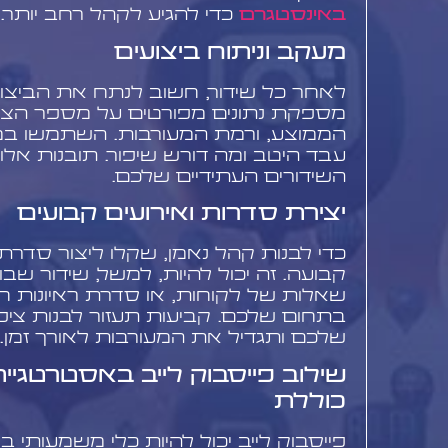
באינסטגרם
כדי להגיע לקהל רחב יותר.
מעקב וניתוח ביצועים
לאחר כל שידור, חשוב לנתח את הביצועי
מספקת נתונים מפורטים על מספר הצופ
הממוצע, ורמת המעורבות. השתמשו במיד
עבד היטב ומה דורש שיפור. תובנות אלו
השידורים העתידיים שלכם.
יצירת סדרות ואירועים קבועים
כדי לבנות קהל נאמן, שקלו ליצור סדרת 
קבועה. זה יכול להיות, למשל, שידור שבו
שאלות של לקוחות, או סדרת ראיונות ח
בתחום שלכם. קביעות תעזור לבנות ציפ
שלכם ותגדיל את המעורבות לאורך זמן.
שילוב פייסבוק לייב באסטרטגיי
כוללת
פייסבוק לייב יכול להיות כלי משמעותי 