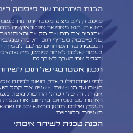
הבנת היתרונות של פייסבוק לייב
פייסבוק לייב מציע מספר יתרונות משמע
ראשית, הוא מאפשר אינטראקציה בזמן
שמגביר את תחושת הקשר והאותנטיות. 
של פייסבוק מעדיף תוכן חי, מה שמגב
הטבעית של השידורים שלכם. לבסוף, ה
בעמוד שלכם לאחר סיומם, מה שמאפשר
ומגדיל את הערך לאורך זמן.
תכנון אסטרטגי של תוכן לשידורי
לפני שתתחילו לשדר, חשוב לפתח אסטר
חשבו על הנושאים שיעניינו את קהל היע
אמיתי. זה יכול לכלול הדרכות מוצר, מע
ראיונות עם מומחים בתחום, או הצצות 
העסק שלכם. תכנון מראש יבטיח שהשידו
מעניינים ורלוונטיים.
הכנה טכנית לשידור איכותי