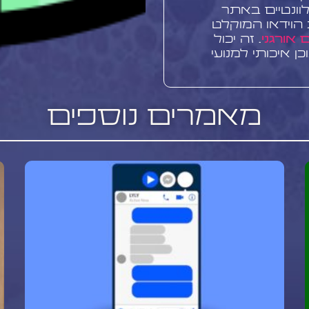
וונטיים באתר
הוידאו המוקלט
 אורגני
. זה יכול
איכותי למנועי
 של פייסבוק
מאמרים נוספים
, מציעה שירותים
וק לייב. עם ניסיון
טלי ומומחיות ב-AI, החברה מספקת פתרונות
גיית השיווק
ן לשידורים חיים,
יהול וקידום
 הביצועים לאחר
יכה ואופטימיזציה
ערוצי
שיווק