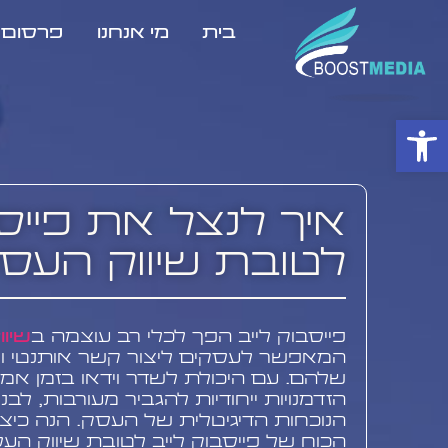
בית
מי אנחנו
פרסום ב
פתח סרגל נגישות
איך לנצל את פייסב
לטובת שיווק העס
פייסבוק לייב הפך לכלי רב עוצמה ב
שיוו
המאפשר לעסקים ליצור קשר אותנטי ומי
שלהם. עם היכולת לשדר וידאו בזמן אמת,
הזדמנויות ייחודיות להגביר מעורבות, לבנ
הנוכחות הדיגיטלית של העסק. הנה כיצ
הכוח של פייסבוק לייב לטובת שיווק ה