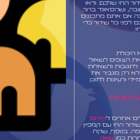
ור החי שלכם. ודאו
בה, ושהסאונד ברור.
בה אם אתם מתכננים
 לפני כל שידור כדי
.
 היכולת
את הצופים לשאול
 לתגובות ולשאלות
 לא רק מגביר את
י ורעיונות לתוכן
 ברשתות
ים אחרים ל
קידום
ידור החי עם קמפיין
ה. בנוסף, שקלו
רות כמו
שיווק