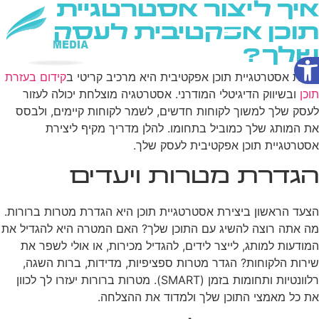
איך ליצור אסטרטגיית
תוכן אפקטיבית לעסק
שלך?
פתח סרגל נגישות
שירותי AI
יצירת אסטרטגיית תוכן אפקטיבית היא מרכיב קריטי ב
קידום בעזרת
תוכן
ובשיווק הדיגיטלי המודרני. אסטרטגיה מוצלחת יכולה לעזור
לעסק שלך למשוך לקוחות חדשים, לשמר לקוחות קיימים, ולבסס
את המותג שלך כמוביל בתחומו. להלן מדריך מקיף ליצירת
אסטרטגיית תוכן אפקטיבית לעסק שלך.
הגדרת מטרות ויעדים
הצעד הראשון ביצירת אסטרטגיית תוכן היא הגדרת מטרות ברורות.
מה אתה רוצה להשיג עם התוכן שלך? האם המטרה היא להגדיל את
המודעות למותג, לייצר לידים, להגדיל מכירות, או אולי לשפר את
שירות הלקוחות? הגדר מטרות ספציפיות, מדידות, ברות השגה,
רלוונטיות ותחומות בזמן (SMART). מטרות ברורות יעזרו לך לכוון
את כל מאמצי התוכן שלך ולמדוד את ההצלחה.