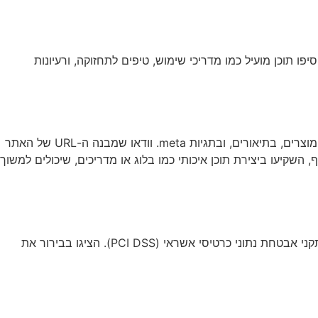
פו תוכן מועיל כמו מדריכי שימוש, טיפים לתחזוקה, ורעיונות
הוא קריטי להצלחת אתר מסחר אלקטרוני. התחילו עם מחקר מילות מפתח מקיף ושלבו את המילים הרלוונטיות בכותרות המוצרים, בתיאורים, ובתגיות meta. וודאו שמבנה ה-URL של האתר
וצאות החיפוש. בנוסף, השקיעו ביצירת תוכן איכותי כמו בלוג או מדריכים, שיכולים למשוך
אבטחה היא גורם קריטי באתרי מסחר אלקטרוני. השתמשו בתעודת SSL כדי להצפין את המידע המועבר באתר. וודאו שאתם עומדים בתקני אבטחת נתוני כרטיסי אשראי (PCI DSS). הציגו בבירור את