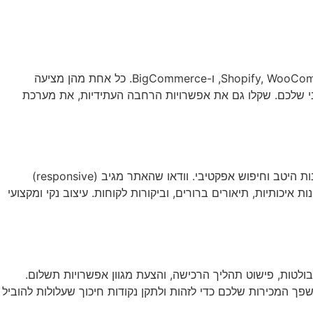
שירותי AI
יצירת קשר
ENGLISH
למסחר אלקטרוני הוא בחירת הפלטפורמה המתאימה. ישנן אפשרויות רבות בשוק, כגון Shopify, WooCommerce, Magento, ו-BigCommerce. כל אחת מהן מציעה
י שלכם. שקלו גם את אפשרויות הרחבה העתידיות, את מערכת
עיצוב האתר שלכם צריך להיות לא רק אסתטי, אלא גם פונקציונלי ונוח לשימוש. התמקדו בניווט פשוט וברור, עם קטגוריות מוצרים מאורגנות היטב וחיפוש אפקטיבי. וודאו שהאתר מגיב (responsive)
יכותיות, תיאורים ברורים, וביקורות לקוחות. עיצוב נקי ומקצועי
צליח דורשת התמקדות באופטימיזציה לקונברסיה (CRO). זה כולל יצירת קריאות לפעולה (CTAs) ברורות ובולטות, פישוט תהליך הרכישה, והצעת מגוון אפשרויות תשלום.
ך המכירות שלכם כדי לזהות ולתקן נקודות חיכוך שעלולות להוביל