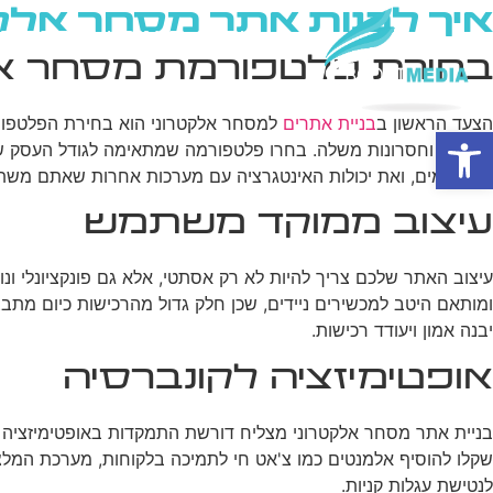
איך לבנות אתר מסחר אלק
בית
מי אנחנו
פרסום ב
בחירת פלטפורמת מסחר אל
הצעד הראשון ב
בניית אתרים
פתח סרגל נגישות
יתרונות וחסרונות משלה. בחרו פלטפורמה שמתאימה לגודל העסק ש
התשלומים, ואת יכולות האינטגרציה עם מערכות אחרות שאתם משת
עיצוב ממוקד משתמש
ומותאם היטב למכשירים ניידים, שכן חלק גדול מהרכישות כיום מתבצע
יבנה אמון ויעודד רכישות.
אופטימיזציה לקונברסיה
שקלו להוסיף אלמנטים כמו צ'אט חי לתמיכה בלקוחות, מערכת המלצות
לנטישת עגלות קניות.