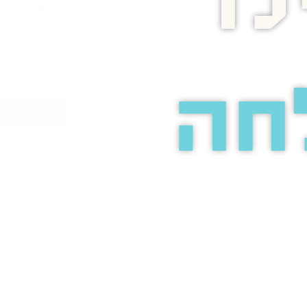
ו
חה
אתכם
אירת עיניים
ינטרנט.