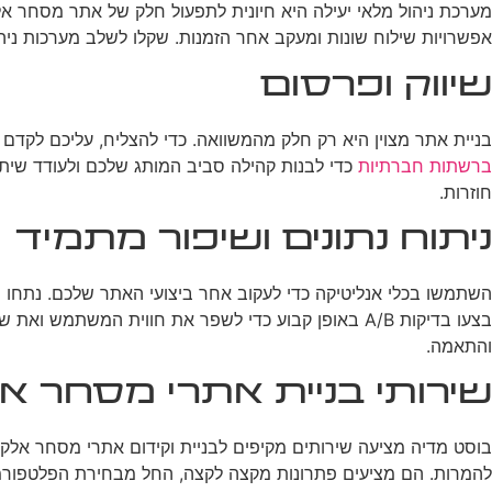
מערכת ניהול מלאי יעילה היא חיונית לתפעול חלק של אתר מסחר 
אפשרויות שילוח שונות ומעקב אחר הזמנות. שקלו לשלב מערכות ניהול יחסי לקוחות (CRM) כדי לעקוב אחר היסטוריית הרכ
שיווק ופרסום
בניית אתר מצוין היא רק חלק מהמשוואה. כדי להצליח, עליכם לקדם
ברשתות חברתיות
כדי לבנות קהילה סביב המותג שלכם ולעודד שיתופ
חוזרות.
ניתוח נתונים ושיפור מתמיד
השתמשו בכלי אנליטיקה כדי לעקוב אחר ביצועי האתר שלכם. נתחו מד
בצעו בדיקות A/B באופן קבוע כדי לשפר את חווית המ
והתאמה.
שירותי בניית אתרי מסחר א
בוסט מדיה מציעה שירותים מקיפים לבניית וקידום אתרי מסחר אלק
להמרות. הם מציעים פתרונות מקצה לקצה, החל מבחירת הפלטפורמה 