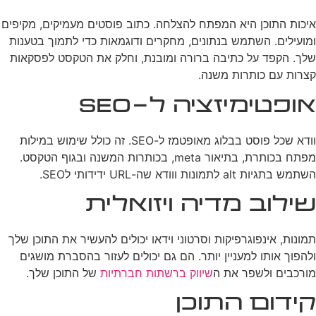
איכות התוכן היא המפתח להצלחה. כתוב פוסטים מעמיקים, מקיפים
ומועילים. השתמש בנתונים, מחקרים ודוגמאות כדי לתמוך בטענות
שלך. הקפד על כתיבה ברורה ומובנת, וחלק את הטקסט לפסקאות
קצרות עם כותרות משנה.
אופטימיזציה ל-SEO
וודא שכל פוסט בבלוג מאופטמז ל-SEO. זה כולל שימוש במילות
מפתח בכותרת, בתיאור meta, בכותרות המשנה ובגוף הטקסט.
השתמש בתגיות alt לתמונות ווודא שה-URL ידידותי לSEO.
שילוב מדיה ויזואלית
תמונות, אינפוגרפיקות וסרטוני וידאו יכולים להעשיר את התוכן שלך
ולהפוך אותו למעניין יותר. הם גם יכולים לעזור בהסברת מושגים
מורכבים ולשפר את ה
שיווק ברשתות חברתיות
של התוכן שלך.
קידום התוכן