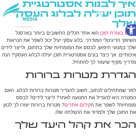
איך לבנות אסטרטגיית
תוכן יעילה לבלוג העסקי
שלך
פתח סרגל נגישות
שירותי AI
קידום בעזרת תוכן
הוא אחד הכלים החשובים ביותר בארסנל
השיווקי הדיגיטלי המודרני. בלוג עסקי יעיל יכול לשפר את הנראות
שלך במנועי חיפוש, לבסס את המומחיות שלך בתחום, ולייצר לידים
איכותיים. אך כיצד בונים אסטרטגיית תוכן יעילה לבלוג העסקי? הנה
מדריך מקיף שיעזור לך להתחיל.
הגדרת מטרות ברורות
לפני שמתחילים לכתוב, חשוב להגדיר מטרות ברורות לבלוג. האם
המטרה היא להגדיל את התנועה לאתר? לייצר לידים? לבסס
מומחיות? לשפר את ה
קידום אתרים
? מטרות ברורות יעזרו לך לכוון
את התוכן שלך ולמדוד את ההצלחה שלו.
הכר את קהל היעד שלך