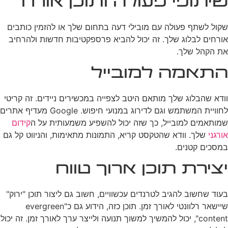
שיתופי פעולה ותוכן אורח
שקול לשתף פעולה עם מובילי דעה בתחום שלך או להזמין כותבים
אורחים לבלוג שלך. זה יכול להביא פרספקטיבות חדשות ולהרחיב
את הקהל שלך.
התאמה למובייל
וודא שהבלוג שלך מותאם היטב לצפייה במכשירים ניידים. זה קריטי
לחוויית המשתמש וגם לדירוג במנועי חיפוש. Google מעדיף אתרים
שמותאמים למובייל, כך שזה יכול להשפיע משמעותית על ה
קידום
אורגני
שלך. וודא שהטקסט קריא, התמונות מתאימות, והניווט קל גם
במסכים קטנים.
יצירת תוכן ארוך טווח
בעוד שחשוב להגיב לטרנדים עכשוויים, חשוב גם ליצור תוכן "ירוק"
שיישאר רלוונטי לאורך זמן. תוכן כזה, הידוע גם כ"evergreen
content", יכול להמשיך למשוך תנועה ולייצר ערך לאורך זמן. זה יכול