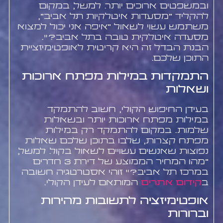
ובמשפטים ארוכים יותר. למשל, במקום
להקליד "מסעדות איטלקיות תל אביב",
משתמש עשוי לשאול "איפה אני יכול למצוא
מסעדה איטלקית טובה בתל אביב?".
הבנת הבדל זה היא קריטית לאופטימיזציית
התוכן שלכם.
התמקדות במילות מפתח ארוכות
ושאלות
בעידן החיפוש הקולי, חשוב להתמקד
במילות מפתח ארוכות יותר ובשאלות
שלמות. במקום להתמקד רק במילות
מפתח קצרות, שלבו בתוכן שלכם שאלות
נפוצות שאנשים עשויים לשאול בקול. למשל,
"מהו המחיר הממוצע של דירת 3 חדרים
במרכז תל אביב?" זוהי אסטרטגיה חשובה
ב
קידום אתרים
המותאם לעידן הקולי.
אופטימיזציה לתשובות מהירות
וברורות