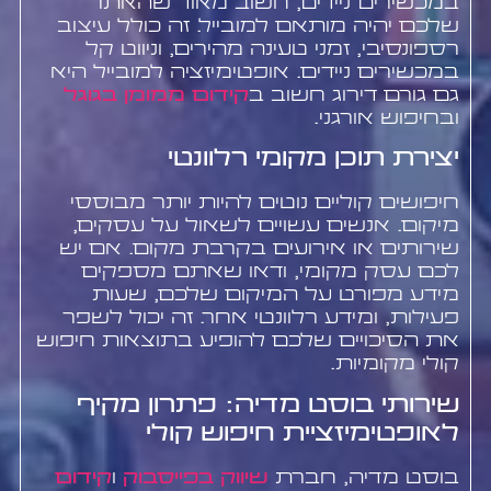
במכשירים ניידים, חשוב מאוד שהאתר
שלכם יהיה מותאם למובייל. זה כולל עיצוב
רספונסיבי, זמני טעינה מהירים, וניווט קל
במכשירים ניידים. אופטימיזציה למובייל היא
גם גורם דירוג חשוב ב
קידום ממומן בגוגל
ובחיפוש אורגני.
יצירת תוכן מקומי רלוונטי
חיפושים קוליים נוטים להיות יותר מבוססי
מיקום. אנשים עשויים לשאול על עסקים,
שירותים או אירועים בקרבת מקום. אם יש
לכם עסק מקומי, ודאו שאתם מספקים
מידע מפורט על המיקום שלכם, שעות
פעילות, ומידע רלוונטי אחר. זה יכול לשפר
את הסיכויים שלכם להופיע בתוצאות חיפוש
קולי מקומיות.
שירותי בוסט מדיה: פתרון מקיף
לאופטימיזציית חיפוש קולי
בוסט מדיה, חברת
שיווק בפייסבוק
ו
קידום