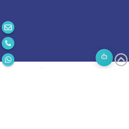
התחילו
מסע
להצלחה