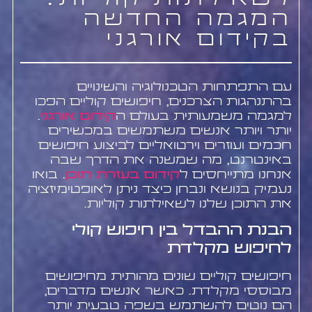
לשאילתות קוליות:
המגמה החדשה
בקידום אורגני
עם התפתחות הטכנולוגיה והשינויים
בהתנהגות הצרכנים, חיפושים קוליים הפכו
למגמה משמעותית בעולם ה
קידום אורגני
.
יותר ויותר אנשים משתמשים במכשירים
חכמים ועוזרים וירטואליים לביצוע חיפושים
באינטרנט, מה שמשנה את הדרך שבה
אנחנו מתייחסים ל
קידום בעזרת תוכן
. בואו
נעמיק בנושא ונבחן כיצד ניתן לאופטימיזציה
את התוכן שלנו לשאילתות קוליות.
הבנת ההבדל בין חיפוש קולי
לחיפוש מקלדת
חיפושים קוליים שונים מהותית מחיפושים
מבוססי מקלדת. כאשר אנשים מדברים,
הם נוטים להשתמש בשפה טבעית יותר