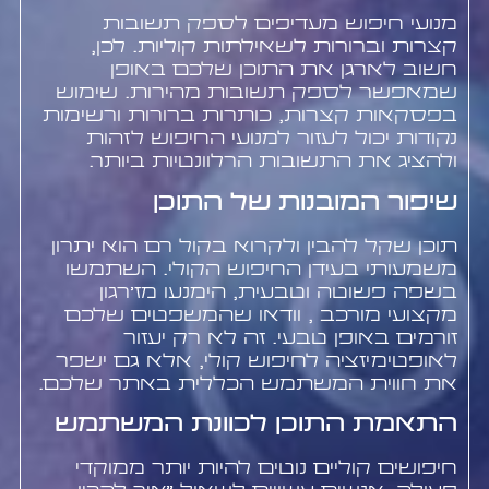
מנועי חיפוש מעדיפים לספק תשובות
קצרות וברורות לשאילתות קוליות. לכן,
חשוב לארגן את התוכן שלכם באופן
שמאפשר לספק תשובות מהירות. שימוש
בפסקאות קצרות, כותרות ברורות ורשימות
נקודות יכול לעזור למנועי החיפוש לזהות
ולהציג את התשובות הרלוונטיות ביותר.
שיפור המובנות של התוכן
תוכן שקל להבין ולקרוא בקול רם הוא יתרון
משמעותי בעידן החיפוש הקולי. השתמשו
בשפה פשוטה וטבעית, הימנעו מז'רגון
מקצועי מורכב , וודאו שהמשפטים שלכם
זורמים באופן טבעי. זה לא רק יעזור
לאופטימיזציה לחיפוש קולי, אלא גם ישפר
את חווית המשתמש הכללית באתר שלכם.
התאמת התוכן לכוונת המשתמש
חיפושים קוליים נוטים להיות יותר ממוקדי