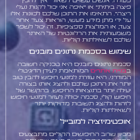
פעולה. אנשים עשויים לשאול "איך להכין
פיצה ביתית" או "איפה אני יכול לקנות נעלי
ריצה". התאימו את התוכן שלכם לכוונות אלו
על ידי מתן מידע מעשי, הוראות צעד אחר
צעד, או המלצות ספציפיות. זה יכול לשפר
משמעותית את הרלוונטיות של האתר
שלכם לשאילתות קוליות.
שימוש בסכמת נתונים מובנים
סכמת נתונים מובנים היא טכניקה חשובה
ב
בניית אתרים
המותאמת לעידן הדיגיטלי
המודרני. היא עוזרת למנועי חיפוש להבין טוב
יותר את התוכן שלכם ולהציג אותו בצורה
יעילה יותר בתוצאות החיפוש. בהקשר של
חיפוש קולי, סכמה יכולה לעזור למנועי חיפוש
לזהות ולהציג תשובות מדויקות יותר
לשאילתות קוליות.
אופטימיזציה למובייל
מכיוון שרוב החיפושים הקוליים מתבצעים