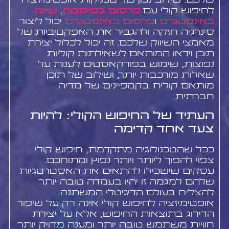
שלכם. שילוב נכון של טכניקות אופטימיזציה
לחיפוש קולי עם
פרסום בפייסבוק
,
שיווק
באינסטגרם
ו
פרסום באינסטגרם
יכול ליצור
סינרגיה חזקה ולהגביר את האפקטיביות של
מאמצי השיווק שלכם. זה יכול לכלול יצירת
תוכן וידאו המותאם לשאילתות קוליות
נפוצות, שימוש בפודקאסטים לענות על
שאלות מורכבות יותר, ושילוב של תוכן
מותאם קולית בקמפיינים של מדיה
חברתית.
העתיד של החיפוש הקולי: להיות
צעד אחד קדימה
ככל שהטכנולוגיה מתקדמת, חיפוש קולי
צפוי להפוך ליותר ויותר נפוץ ומתוחכם.
עסקים שישכילו להתאים את האסטרטגיות
שלהם למגמה זו יהיו בעמדה טובה יותר
להצליח בעולם הדיגיטלי המשתנה.
אופטימיזציה לחיפוש קולי אינה רק על שיפור
הדירוג בתוצאות החיפוש, אלא על יצירת
חוויית משתמש טובה יותר ומענה מדויק יותר