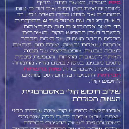
PPC
מובילה, מציעה פתרון מקיף
לאופטימיזציית תוכן לחיפושים קוליים. צוות
המומחים של בוסט מדיה משלב ניסיון רב
בשיווק דיגיטלי עם טכנולוגיות AI מתקדמות
כדי ליצור אסטרטגיות תוכן המותאמות
במיוחד לעידן החיפוש הקולי. השירותים
כוללים מחקר מעמיק של מילות מפתח
ארוכות ושאלות נפוצות, יצירת תוכן מותאם
לשפה טבעית, אופטימיזציה של מבנה
האתר לתשובות מהירות, והטמעת סכמת
נתונים מובנים. בנוסף, בוסט מדיה מתמחה
בהתאמת אסטרטגיות
שיווק ברשתות
חברתיות
לתמיכה בקידום תוכן מותאם
לחיפוש קולי.
שילוב חיפוש קולי באסטרטגיית
השיווק הכוללת
אופטימיזציה לחיפוש קולי אינה עומדת בפני
עצמה, אלא צריכה להיות חלק אינטגרלי
מאסטרטגיית השיווק הדיגיטלי הכוללת