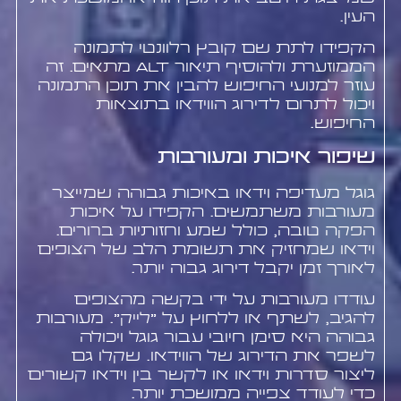
העין.
הקפידו לתת שם קובץ רלוונטי לתמונה
הממוזערת ולהוסיף תיאור alt מתאים. זה
עוזר למנועי החיפוש להבין את תוכן התמונה
ויכול לתרום לדירוג הווידאו בתוצאות
החיפוש.
שיפור איכות ומעורבות
גוגל מעדיפה וידאו באיכות גבוהה שמייצר
מעורבות משתמשים. הקפידו על איכות
הפקה טובה, כולל שמע וחזותיות ברורים.
וידאו שמחזיק את תשומת הלב של הצופים
לאורך זמן יקבל דירוג גבוה יותר.
עודדו מעורבות על ידי בקשה מהצופים
להגיב, לשתף או ללחוץ על "לייק". מעורבות
גבוהה היא סימן חיובי עבור גוגל ויכולה
לשפר את הדירוג של הווידאו. שקלו גם
ליצור סדרות וידאו או לקשר בין וידאו קשורים
כדי לעודד צפייה ממושכת יותר.