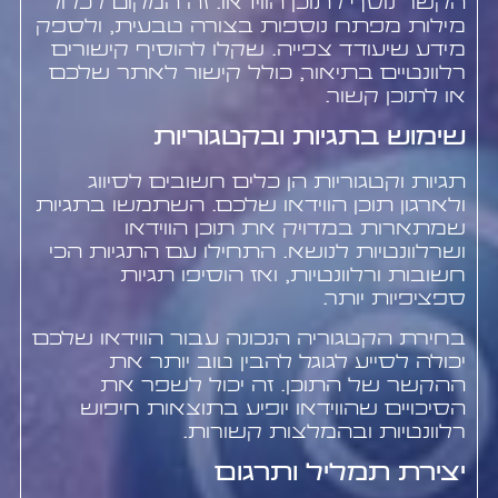
הקשר נוסף לתוכן הווידאו. זה המקום לכלול
מילות מפתח נוספות בצורה טבעית, ולספק
מידע שיעודד צפייה. שקלו להוסיף קישורים
רלוונטיים בתיאור, כולל קישור לאתר שלכם
או לתוכן קשור.
שימוש בתגיות ובקטגוריות
תגיות וקטגוריות הן כלים חשובים לסיווג
ולארגון תוכן הווידאו שלכם. השתמשו בתגיות
שמתארות במדויק את תוכן הווידאו
ושרלוונטיות לנושא. התחילו עם התגיות הכי
חשובות ורלוונטיות, ואז הוסיפו תגיות
ספציפיות יותר.
בחירת הקטגוריה הנכונה עבור הווידאו שלכם
יכולה לסייע לגוגל להבין טוב יותר את
ההקשר של התוכן. זה יכול לשפר את
הסיכויים שהווידאו יופיע בתוצאות חיפוש
רלוונטיות ובהמלצות קשורות.
יצירת תמליל ותרגום