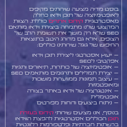
בוסט מדיה מציעה שירותים מקיפים
לאופטימיזציה של תוכן וידאו כחלק
מאסטרטגיית
קידום אתרים
כוללת. הצוות
המקצועי שלנו מתמחה ביצירת וידאו מותאם
SEO שלא רק מושך את תשומת הלב של
הצופים, אלא גם מדורג היטב בתוצאות
החיפוש של גוגל. שירותינו כוללים:
– ייעוץ אסטרטגי ליצירת תוכן וידאו
אפקטיבי לSEO
– אופטימיזציה של כותרות, תיאורים ותגיות
– יצירת תמלילים ותרגומים מותאמים SEO
– עיצוב תמונות ממוזערות מושכות
ומאופטמזות
– אינטגרציה של וידאו באתר בצורה
אופטימלית
– ניתוח ביצועים ודוחות מפורטים
בנוסף, אנו מציעים שירותי
קידום בעזרת
תוכן
הכוללים אסטרטגיות להפצת הווידאו
ברשתות חברתיות ופלטפורמות רלוונטיות