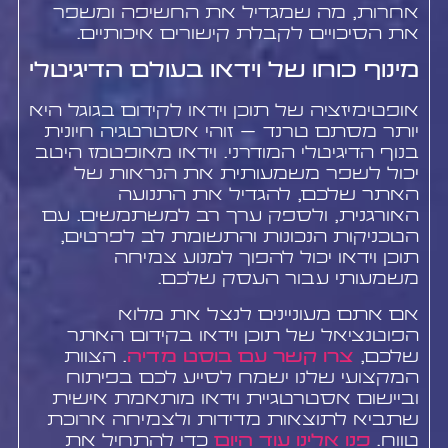
אחרות, מה שמגדיל את החשיפה ומשפר
את הסיכויים לקבלת קישורים איכותיים.
מינוף כוחו של וידאו בעולם הדיגיטלי
אופטימיזציה של תוכן וידאו לקידום בגוגל היא
יותר מסתם טרנד – זוהי אסטרטגיה חיונית
בנוף הדיגיטלי המודרני. וידאו מאופטמז היטב
יכול לשפר משמעותית את הנראות של
האתר שלכם, להגדיל את התנועה
האורגנית, ולספק ערך רב למשתמשים. עם
הטכניקות הנכונות והתשומת לב לפרטים,
תוכן וידאו יכול להפוך למנוע צמיחה
משמעותי עבור העסק שלכם.
אם אתם מעוניינים לנצל את מלוא
הפוטנציאל של תוכן וידאו בקידום האתר
שלכם,
צרו קשר עם בוסט מדיה
. הצוות
המקצועי שלנו ישמח לסייע לכם בפיתוח
וביישום אסטרטגיית וידאו מותאמת אישית
שתביא לתוצאות מדידות ולצמיחה ארוכת
טווח.
פנו אלינו עוד היום
כדי להתחיל את