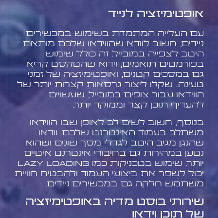
אופטימיזציה לנייד
עם העלייה המתמדת בשימוש במכשירים
ניידים, חשוב לוודא שהווידאו שלכם מותאם
היטב לצפייה במובייל. זה כולל שימוש
בפורמטים תואמים, וידוא שהטקסט קריא
גם במסכים קטנים, ואופטימיזציה של זמני
טעינה. שקלו ליצור גרסאות קצרות יותר של
הווידאו עבור צופים במובייל, שעשויים
להעדיף תוכן קצר וממוקד יותר.
בנוסף, חשוב לשים לב לאופן שבו הווידאו
משתלב בעמוד האינטרנט שלכם. וודאו
שהנגן מגיב היטב לגדלי מסך שונים ושהוא
נטען במהירות גם בחיבורי אינטרנט איטיים
יותר. שימוש בטכניקות כמו lazy loading
יכול לשפר את ביצועי העמוד ולהבטיח חוויית
משתמש חלקה גם במכשירים ניידים.
שירותי בוסט מדיה באופטימיזציה
של תוכן וידאו