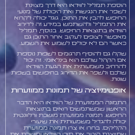
הוספת תמליל לווידאו היא דרך מצוינת
לשפר את הנגישות ואת היכולת של מנועי
החיפוש להבין את התוכן. גוגל יכולה לקרוא
את התמליל ולהשתמש במידע זה לדירוג
הווידאו בתוצאות החיפוש. בנוסף, תמליל
מאפשר לצופים לעקוב אחר התוכן גם
כאשר הם לא יכולים לשמוע את השמע.
שקלו גם להוסיף תרגומים לשפות נוספות
אם הקהל שלכם הוא בינלאומי. זה יכול
להרחיב משמעותית את הגעת הווידאו
שלכם ולשפר את הדירוג בחיפושים בשפות
שונות.
אופטימיזציה של תמונות ממוזערות
התמונה הממוזערת של הווידאו היא הדבר
הראשון שמשתמשים רואים בתוצאות
החיפוש. תמונה ממוזערת מושכת ורלוונטית
יכולה להגדיל משמעותית את שיעורי
הקליקים. בחרו או צרו תמונה ממוזערת
שמייצגת היטב את תוכן הווידאו ומושכת את