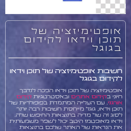
אופטימיזציה של
תוכן וידאו לקידום
בגוגל
חשיבות אופטימיזציה של תוכן וידאו
לקידום בגוגל
אופטימיזציה של תוכן וידאו הפכה לנדבך
חיוני ב
קידום אתרים
ובאסטרטגיות
קידום
אורגני
. עם העלייה המתמדת בפופולריות של
תוכן וידאו, גוגל מייחסת חשיבות רבה יותר
לסוג זה של מדיה בתוצאות החיפוש שלה.
וידאו מאופטמז היטב יכול לשפר משמעותית
את הנראות של האתר שלכם בתוצאות