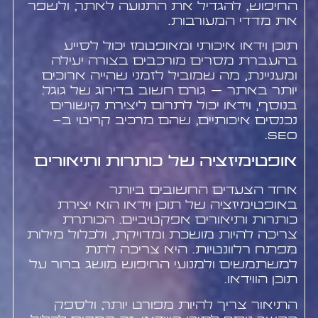
החיפוש, להגדיל את התנועה לאתר, ולשפר
את מדדי המעורבות.
תוכן וידאו איכותי ומאופטמז יכול לסייע
בהעברת מסרים מורכבים בצורה יעילה
ומעניינת, מה שמוביל לזמני שהייה ארוכים
יותר באתר – גורם חשוב בדירוג של גוגל.
בנוסף, וידאו יכול לתרום ליצירת קישורים
נכנסים איכותיים, שהם מרכיב קריטי ב-
SEO.
אופטימיזציה של כותרות ותיאורים
אחד הצעדים החשובים ביותר
באופטימיזציה של תוכן וידאו הוא יצירת
כותרות ותיאורים אפקטיביים. הכותרת
צריכה להיות מושכת ומדויקת, ולכלול מילות
מפתח רלוונטיות. היא צריכה לתת
למשתמשים ולמנועי החיפוש מושג ברור על
תוכן הווידאו.
התיאור צריך להיות מפורט יותר, ולספק