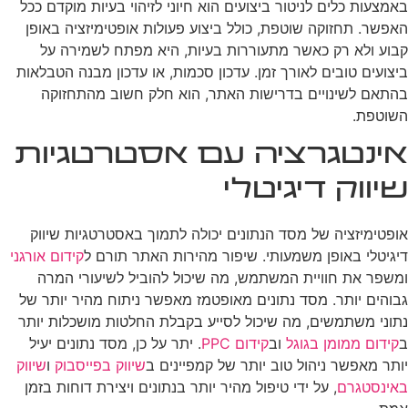
באמצעות כלים לניטור ביצועים הוא חיוני לזיהוי בעיות מוקדם ככל
האפשר. תחזוקה שוטפת, כולל ביצוע פעולות אופטימיזציה באופן
קבוע ולא רק כאשר מתעוררות בעיות, היא מפתח לשמירה על
ביצועים טובים לאורך זמן. עדכון סכמות, או עדכון מבנה הטבלאות
בהתאם לשינויים בדרישות האתר, הוא חלק חשוב מהתחזוקה
השוטפת.
אינטגרציה עם אסטרטגיות
שיווק דיגיטלי
אופטימיזציה של מסד הנתונים יכולה לתמוך באסטרטגיות שיווק
דיגיטלי באופן משמעותי. שיפור מהירות האתר תורם ל
קידום אורגני
ומשפר את חוויית המשתמש, מה שיכול להוביל לשיעורי המרה
גבוהים יותר. מסד נתונים מאופטמז מאפשר ניתוח מהיר יותר של
נתוני משתמשים, מה שיכול לסייע בקבלת החלטות מושכלות יותר
ב
קידום ממומן בגוגל
וב
קידום PPC
. יתר על כן, מסד נתונים יעיל
יותר מאפשר ניהול טוב יותר של קמפיינים ב
שיווק בפייסבוק
ו
שיווק
באינסטגרם
, על ידי טיפול מהיר יותר בנתונים ויצירת דוחות בזמן