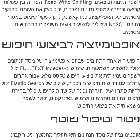
לשפר זמינות וביצועים. Read-Write Splitting, הפרדה בין פעולות
קריאה וכתיבה למסדי נתונים נפרדים, יכול לאזן את העומס. לחלקים
מסוימים של האפליקציה, כמו קאשינג, ניתן לשקול שימוש במסדי
נתונים NoSQL שיכולים להציע ביצועים משופרים בתרחישים
מסוימים.
אופטימיזציה לביצועי חיפוש
חיפוש הוא אחד התחומים שבהם אופטימיזציה של מסד הנתונים
יכולה להשפיע משמעותית. שימוש ב-FULLTEXT Indexes יכול
לשפר משמעותית את ביצועי חיפוש טקסט מלא. עבור אתרים
גדולים עם דרישות חיפוש מורכבות, שילוב של Elastic Search יכול
להיות פתרון יעיל. הגדרה נכונה של שדות לחיפוש, כולל בחירת
טיפוסי נתונים מתאימים ושימוש באינדקסים, יכולה לשפר
משמעותית את ביצועי החיפוש.
ניטור וטיפול שוטף
אופטימיזציה של מסד הנתונים היא תהליך מתמשך. ניטור קבוע