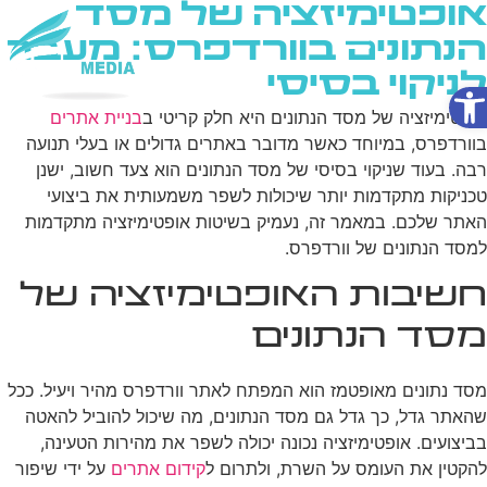
אופטימיזציה של מסד
הנתונים בוורדפרס: מעבר
לניקוי בסיסי
פתח סרגל נגישות
שירותי AI
אופטימיזציה של מסד הנתונים היא חלק קריטי ב
בניית אתרים
בוורדפרס, במיוחד כאשר מדובר באתרים גדולים או בעלי תנועה
רבה. בעוד שניקוי בסיסי של מסד הנתונים הוא צעד חשוב, ישנן
טכניקות מתקדמות יותר שיכולות לשפר משמעותית את ביצועי
האתר שלכם. במאמר זה, נעמיק בשיטות אופטימיזציה מתקדמות
למסד הנתונים של וורדפרס.
חשיבות האופטימיזציה של
מסד הנתונים
מסד נתונים מאופטמז הוא המפתח לאתר וורדפרס מהיר ויעיל. ככל
שהאתר גדל, כך גדל גם מסד הנתונים, מה שיכול להוביל להאטה
בביצועים. אופטימיזציה נכונה יכולה לשפר את מהירות הטעינה,
להקטין את העומס על השרת, ולתרום ל
קידום אתרים
על ידי שיפור