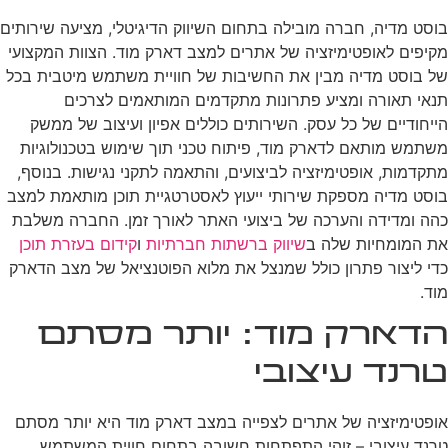
בוסט מדיה, חברה מובילה בתחום השיווק הדיגיטלי, מציעה שירותים
מקיפים לאופטימיזציה של אתרים למצב דארק מוד. הצוות המקצועי
של בוסט מדיה מבין את החשיבות של חוויית משתמש מיטבית בכל
תנאי תאורה ומציע פתרונות מתקדמים המותאמים לצרכים
הייחודיים של כל עסק. השירותים כוללים אפיון ועיצוב של ממשק
משתמש מותאם לדארק מוד, פיתוח טכני תוך שימוש בטכנולוגיות
מתקדמות, אופטימיזציה לביצועים, והתאמה לתקני נגישות. בנוסף,
בוסט מדיה מספקת שירותי ייעוץ לאסטרטגיית תוכן מותאמת למצב
כהה ומדידה והערכה של ביצועי האתר לאורך זמן. החברה משלבת
את המומחיות שלה ב
שיווק ברשתות חברתיות
ו
קידום בעזרת תוכן
כדי ליצור פתרון כולל שמנצל את מלוא הפוטנציאל של מצב הדארק
מוד.
הדארק מוד: יותר מסתם
טרנד עיצובי
אופטימיזציה של אתרים לצפייה במצב דארק מוד היא יותר מסתם
טרנד עיצובי – זוהי התפתחות חשובה בתחום חווית המשתמש