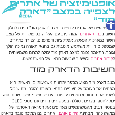
אופטימיזציה של אתרים
לצפייה במצב "דארק
מוד"
פתח סרגל נגישות
שירותי AI
אופטימיזציה של אתרים לצפייה במצב "דארק מוד" הפכה לחלק
חשוב ב
בניית אתרים
המודרנית. עם העלייה בפופולריות של מצב
חשוך במערכות הפעלה, אפליקציות ודפדפנים, הצורך באתרים
שמספקים חוויית משתמש מיטבית גם בתנאי תאורה נמוכה הולך
וגובר. התאמה נכונה למצב דארק מוד יכולה לתרום משמעותית
ל
קידום אתרים
ולשיפור שביעות הרצון של המשתמשים.
חשיבות הדארק מוד
מצב דארק מוד מציע מספר יתרונות משמעותיים. ראשית, הוא
מפחית את העומס על העיניים בתנאי תאורה נמוכה, מה שיכול
לשפר את הנוחות ולהפחית עייפות בעת שימוש ממושך. שנית, הוא
יכול לחסוך בצריכת סוללה במכשירים ניידים עם מסכי OLED.
בנוסף, רבים מהמשתמשים מעדיפים את המראה האסתטי של
ממשק כהה. מבחינת
קידום אורגני
, אתרים עם תמיכה טובה בדארק