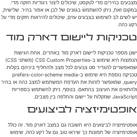
מצבעים בהירים מדי לטקסט, שיכולים ליצור ניגודיות חזקה מדי.
במקום זאת, ניתן להשתמש בגוונים של לבן או אפור בהיר. שלישית,
יש לשים לב לשימוש בצבעים עזים, שיכולים להיראות חזקים מדי על
רקע כהה.
טכניקות ליישום דארק מוד
ישנן מספר טכניקות ליישום דארק מוד באתרים. אחת הגישות
הנפוצות היא שימוש ב-CSS Custom Properties (משתני CSS)
שמאפשרים להגדיר סט צבעים לכל מצב ולהחליף ביניהם בקלות.
טכניקה נוספת היא שימוש ב-prefers-color-scheme media
query, שמאפשר לזהות את העדפת המשתמש למצב כהה או בהיר
ולהתאים את העיצוב בהתאם. בנוסף, ניתן להשתמש בספריות
JavaScript שמקלות על יישום והחלפה בין מצבים.
אופטימיזציה לביצועים
אופטימיזציה לביצועים היא חשובה גם במצב דארק מוד. זה כולל
אופטימיזציה של תמונות כך שיראו טוב גם על רקע כהה, שימוש