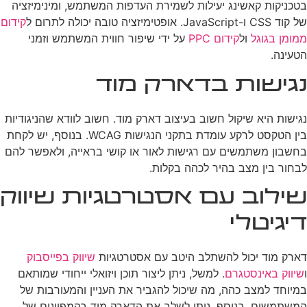
בטכניקות קאשינג יעילות לשמירת העדפות המשתמש, ומינימיזציה
של קוד CSS ו-JavaScript. אופטימיזציה טובה יכולה לתרום ל
קידום
ממומן בגוגל
ול
קידום PPC
על ידי שיפור חווית המשתמש וזמני
הטעינה.
נגישות בדארק מוד
נגישות היא שיקול חשוב בעיצוב דארק מוד. חשוב לוודא שהניגודיות
בין הטקסט לרקע עומדת בתקני הנגישות WCAG. בנוסף, יש לקחת
בחשבון משתמשים עם רגישות לאור או קושי בראייה, ולאפשר להם
לבחור בין מצב בהיר לכהה בקלות.
שילוב עם אסטרטגיות שיווק
דיגיטלי
דארק מוד יכול להשתלב היטב עם אסטרטגיות
שיווק בפייסבוק
ו
שיווק באינסטגרם
. למשל, ניתן ליצור תוכן ויזואלי ייחודי שמותאם
במיוחד למצב כהה, מה שיכול להגביר את העניין והמעורבות של
המשתמשים. בנוסף, ניתן לשלב את הדארק מוד בקמפיינים של