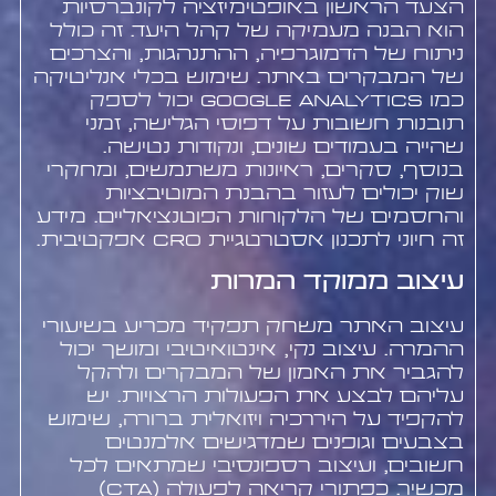
הצעד הראשון באופטימיזציה לקונברסיות
הוא הבנה מעמיקה של קהל היעד. זה כולל
ניתוח של הדמוגרפיה, ההתנהגות, והצרכים
של המבקרים באתר. שימוש בכלי אנליטיקה
כמו Google Analytics יכול לספק
תובנות חשובות על דפוסי הגלישה, זמני
שהייה בעמודים שונים, ונקודות נטישה.
בנוסף, סקרים, ראיונות משתמשים, ומחקרי
שוק יכולים לעזור בהבנת המוטיבציות
והחסמים של הלקוחות הפוטנציאליים. מידע
זה חיוני לתכנון אסטרטגיית CRO אפקטיבית.
עיצוב ממוקד המרות
עיצוב האתר משחק תפקיד מכריע בשיעורי
ההמרה. עיצוב נקי, אינטואיטיבי ומושך יכול
להגביר את האמון של המבקרים ולהקל
עליהם לבצע את הפעולות הרצויות. יש
להקפיד על היררכיה ויזואלית ברורה, שימוש
בצבעים וגופנים שמדגישים אלמנטים
חשובים, ועיצוב רספונסיבי שמתאים לכל
מכשיר. כפתורי קריאה לפעולה (CTA)