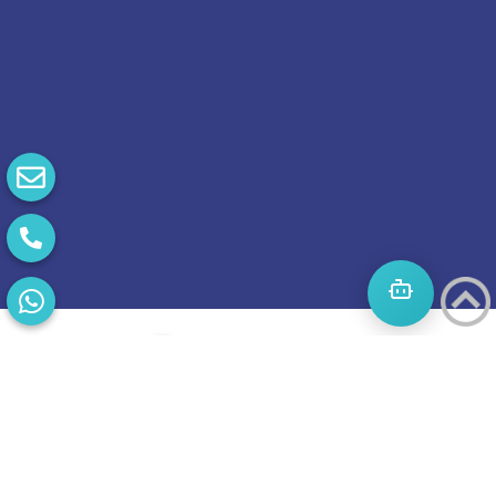
התחילו
מסע