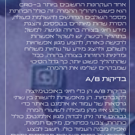
אחד העקרונות החשובים ביותר ב-CRO
הוא פישוט תהליך ההמרה. זה כולל הפחתת
מספר השלבים הנדרשים להשלמת פעולה,
הסרת שדות מיותרים בטפסים, והצגת
מידע חיוני בצורה ברורה ונגישה. למשל,
בתהליך רכישה, יש לשקול אפשרות
לרכישה כאורח, להציע מגוון אפשרויות
תשלום, ולהציג מידע על עלויות משלוח
ומדיניות החזרות בצורה ברורה. ככל
שהתהליך פשוט יותר, כך גדל הסיכוי
שמבקרים ישלימו את ההמרה.
בדיקות A/B
בדיקות A/B הן כלי חיוני באופטימיזציה
לקונברסיות. הן מאפשרות להשוות בין שתי
גרסאות של עמוד או אלמנט באתר כדי
לקבוע איזו מהן מובילה לשיעורי המרה
גבוהים יותר. ניתן לבדוק מגוון אלמנטים, כולל
כותרות, צבעי כפתורים, מיקום תמונות,
ואפילו מבנה העמוד כולו. חשוב לבצע