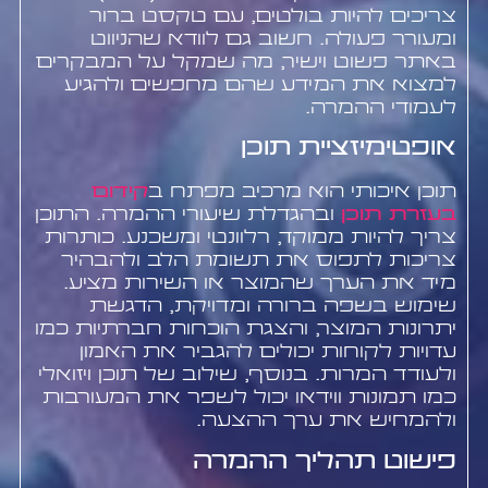
צריכים להיות בולטים, עם טקסט ברור
ומעורר פעולה. חשוב גם לוודא שהניווט
באתר פשוט וישיר, מה שמקל על המבקרים
למצוא את המידע שהם מחפשים ולהגיע
לעמודי ההמרה.
אופטימיזציית תוכן
תוכן איכותי הוא מרכיב מפתח ב
קידום
בעזרת תוכן
ובהגדלת שיעורי ההמרה. התוכן
צריך להיות ממוקד, רלוונטי ומשכנע. כותרות
צריכות לתפוס את תשומת הלב ולהבהיר
מיד את הערך שהמוצר או השירות מציע.
שימוש בשפה ברורה ומדויקת, הדגשת
יתרונות המוצר, והצגת הוכחות חברתיות כמו
עדויות לקוחות יכולים להגביר את האמון
ולעודד המרות. בנוסף, שילוב של תוכן ויזואלי
כמו תמונות ווידאו יכול לשפר את המעורבות
ולהמחיש את ערך ההצעה.
פישוט תהליך ההמרה