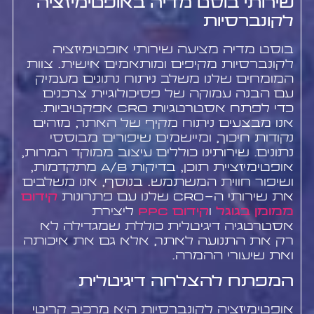
שירותי בוסט מדיה באופטימיזציה
לקונברסיות
בוסט מדיה מציעה שירותי אופטימיזציה
לקונברסיות מקיפים ומותאמים אישית. צוות
המומחים שלנו משלב ניתוח נתונים מעמיק
עם הבנה עמוקה של פסיכולוגיית צרכנים
כדי לפתח אסטרטגיות CRO אפקטיביות.
אנו מבצעים ניתוח מקיף של האתר, מזהים
נקודות חיכוך, ומיישמים שיפורים מבוססי
נתונים. שירותינו כוללים עיצוב ממוקד המרות,
אופטימיזציית תוכן, בדיקות A/B מתקדמות,
ושיפור חווית המשתמש. בנוסף, אנו משלבים
את שירותי ה-CRO שלנו עם פתרונות
קידום
ממומן בגוגל
ו
קידום PPC
ליצירת
אסטרטגיה דיגיטלית כוללת שמגדילה לא
רק את התנועה לאתר, אלא גם את איכותה
ואת שיעורי ההמרה.
המפתח להצלחה דיגיטלית
אופטימיזציה לקונברסיות היא מרכיב קריטי