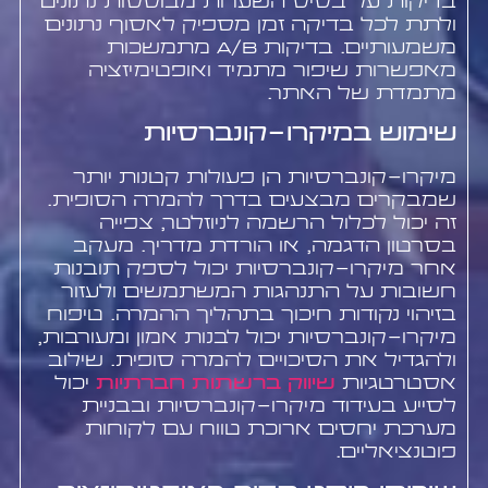
בדיקות על בסיס השערות מבוססות נתונים
ולתת לכל בדיקה זמן מספיק לאסוף נתונים
משמעותיים. בדיקות A/B מתמשכות
מאפשרות שיפור מתמיד ואופטימיזציה
מתמדת של האתר.
שימוש במיקרו-קונברסיות
מיקרו-קונברסיות הן פעולות קטנות יותר
שמבקרים מבצעים בדרך להמרה הסופית.
זה יכול לכלול הרשמה לניוזלטר, צפייה
בסרטון הדגמה, או הורדת מדריך. מעקב
אחר מיקרו-קונברסיות יכול לספק תובנות
חשובות על התנהגות המשתמשים ולעזור
בזיהוי נקודות חיכוך בתהליך ההמרה. טיפוח
מיקרו-קונברסיות יכול לבנות אמון ומעורבות,
ולהגדיל את הסיכויים להמרה סופית. שילוב
אסטרטגיות
שיווק ברשתות חברתיות
יכול
לסייע בעידוד מיקרו-קונברסיות ובבניית
מערכת יחסים ארוכת טווח עם לקוחות
פוטנציאליים.