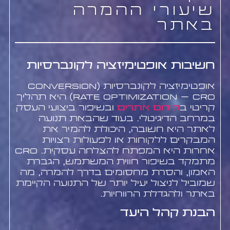
שיעורי ההמרה
באתר
חשיבות אופטימיזציה לקונברסיות
אופטימיזציה לקונברסיות (Conversion
Rate Optimization – CRO) היא תהליך
קריטי ב
קידום אתרים
ובשיפור ביצועי העסק
במרחב הדיגיטלי. בעוד שהבאת תנועה
לאתר היא חשובה, היכולת להמיר את
המבקרים ללקוחות או לפעולות רצויות
אחרות היא המפתח להצלחה עסקית. CRO
מתמקד בשיפור חווית המשתמש, הגברת
האמון, והסרת מחסומים בדרך להמרה, מה
שמוביל לניצול יעיל יותר של התנועה הקיימת
באתר ולהגדלת הרווחיות.
הבנת קהל היעד