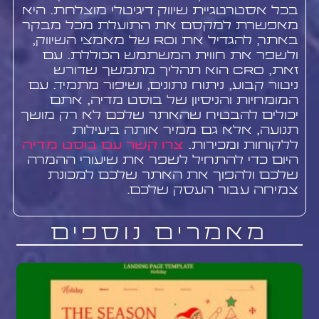
בכל אסטרטגיית שיווק דיגיטלי מוצלחת. היא
מאפשרת למקסם את התועלת מכל מבקר
באתר, להגדיל את ROI של מאמצי השיווק,
ולשפר את חווית המשתמש הכוללת. עם
זאת, CRO הוא תהליך מתמשך שדורש
ניטור קבוע, ניתוח נתונים, ושיפור מתמיד. עם
המומחיות והניסיון של בוסט מדיה, אתם
יכולים להבטיח שהאתר שלכם לא רק מושך
תנועה, אלא גם ממיר אותה ביעילות
ללקוחות ומכירות.
צרו קשר עם בוסט מדיה
היום כדי להתחיל לשפר את שיעורי ההמרה
שלכם ולהפוך את האתר שלכם למכונת
צמיחה עבור העסק שלכם.
מאמרים נוספים