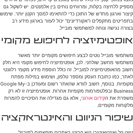
מספיק ללחיצה בקלות, ומרווחים נוחים בין אלמנטים. יש לשקול גם
קיצור וארגון מחדש של התוכן כדי להתאימו למסך הקטן יותר. שימוש
בתפריטים מתקפלים ו"אקורדיונים" יכול לעזור בארגון מידע רב
בצורה נגישה ונוחה למשתמשי מובייל.
אופטימיזציה לחיפוש מקומי
משתמשי מובייל נוטים לבצע חיפושים מקומיים יותר מאשר
משתמשי מחשב שולחני. לכן, אופטימיזציה לחיפוש מקומי היא חלק
חשוב מהאופטימיזציה למובייל. זה כולל הוספת מידע מקומי רלוונטי
לאתר, כמו כתובת העסק ומספר טלפון, ושימוש במילות מפתח
מקומיות. בנוסף, חשוב לוודא שהאתר רשום ומעודכן ב-Google My
Business ובפלטפורמות מקומיות אחרות. אופטימיזציה זו לא רק
משפרת את ה
קידום אורגני
, אלא גם מגדילה את הסיכויים להמרות
מלקוחות מקומיים.
שיפור הניווט והאינטראקציה
ניווט קל ואינטואיטיבי הוא קריטי באתרים מותאמים למובייל.