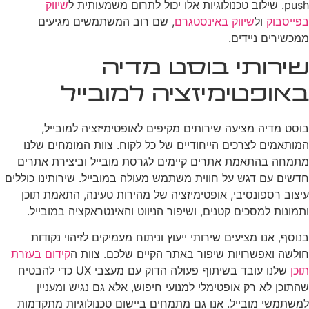
push. שילוב טכנולוגיות אלו יכול לתרום משמעותית ל
שיווק
בפייסבוק
ול
שיווק באינסטגרם
, שם רוב המשתמשים מגיעים
ממכשירים ניידים.
שירותי בוסט מדיה
באופטימיזציה למובייל
בוסט מדיה מציעה שירותים מקיפים לאופטימיזציה למובייל,
המותאמים לצרכים הייחודיים של כל לקוח. צוות המומחים שלנו
מתמחה בהתאמת אתרים קיימים לגרסת מובייל וביצירת אתרים
חדשים עם דגש על חווית משתמש מעולה במובייל. שירותינו כוללים
עיצוב רספונסיבי, אופטימיזציה של מהירות טעינה, התאמת תוכן
ותמונות למסכים קטנים, ושיפור הניווט והאינטראקציה במובייל.
בנוסף, אנו מציעים שירותי ייעוץ וניתוח מעמיקים לזיהוי נקודות
חולשה ואפשרויות שיפור באתר הקיים שלכם. צוות ה
קידום בעזרת
תוכן
שלנו עובד בשיתוף פעולה הדוק עם מעצבי UX כדי להבטיח
שהתוכן לא רק אופטימלי למנועי חיפוש, אלא גם נגיש ומעניין
למשתמשי מובייל. אנו גם מתמחים ביישום טכנולוגיות מתקדמות