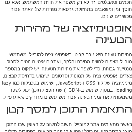
חכמים וטאבלטים. זה לא רק משפר את חווית המשתמש, אלא גם
חוסך זמן ומשאבים בתחזוקת גרסאות נפרדות של האתר עבור
מכשירים שונים.
אופטימיזציה של מהירות
הטעינה
מהירות טעינה היא גורם קריטי באופטימיזציה למובייל. משתמשי
מובייל מצפים לחוויה מהירה וחלקה, ואתרים איטיים נוטים לסבול
מנטישה גבוהה. כדי לשפר את מהירות הטעינה, יש לנקוט במספר
צעדים: אופטימיזציה של תמונות וסרטונים, שימוש בדחיסת קבצים,
מינימיזציה של קוד CSS ו-JavaScript, ושימוש בטכניקות כמו lazy
loading. בנוסף, שימוש ב-CDN (רשת הפצת תוכן) יכול לשפר
משמעותית את זמני הטעינה עבור משתמשים מרוחקים גיאוגרפית.
התאמת התוכן למסך קטן
כאשר מתאימים אתר למובייל, חשוב לחשוב על האופן שבו התוכן
מוצג במסך קטן. זה כולל שימוש בגופנים קריאים, כפתורים גדולים