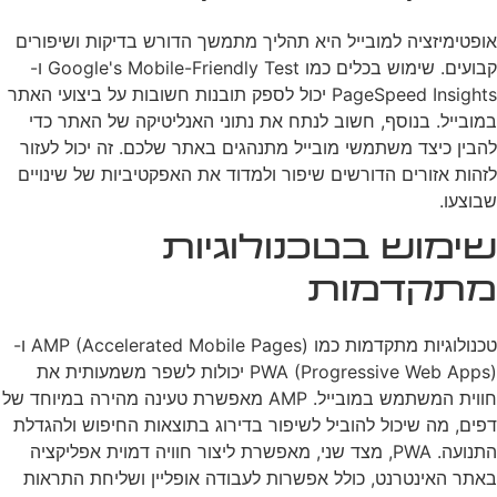
אופטימיזציה למובייל היא תהליך מתמשך הדורש בדיקות ושיפורים
קבועים. שימוש בכלים כמו Google's Mobile-Friendly Test ו-
PageSpeed Insights יכול לספק תובנות חשובות על ביצועי האתר
במובייל. בנוסף, חשוב לנתח את נתוני האנליטיקה של האתר כדי
להבין כיצד משתמשי מובייל מתנהגים באתר שלכם. זה יכול לעזור
לזהות אזורים הדורשים שיפור ולמדוד את האפקטיביות של שינויים
שבוצעו.
שימוש בטכנולוגיות
מתקדמות
טכנולוגיות מתקדמות כמו AMP (Accelerated Mobile Pages) ו-
PWA (Progressive Web Apps) יכולות לשפר משמעותית את
חווית המשתמש במובייל. AMP מאפשרת טעינה מהירה במיוחד של
דפים, מה שיכול להוביל לשיפור בדירוג בתוצאות החיפוש ולהגדלת
התנועה. PWA, מצד שני, מאפשרת ליצור חוויה דמוית אפליקציה
באתר האינטרנט, כולל אפשרות לעבודה אופליין ושליחת התראות