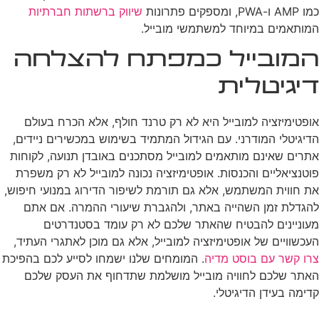
כמו AMP ו-PWA, ומספקים פתרונות
שיווק ברשתות חברתיות
המותאמים במיוחד למשתמשי מובייל.
המובייל כמפתח להצלחה
דיגיטלית
אופטימיזציה למובייל היא לא רק טרנד חולף, אלא הכרח בעולם
הדיגיטלי המודרני. עם הגידול המתמיד בשימוש במכשירים ניידים,
אתרים שאינם מותאמים למובייל מסתכנים באובדן תנועה, לקוחות
פוטנציאליים והכנסות. אופטימיזציה נכונה למובייל לא רק משפרת
את חווית המשתמש, אלא גם תורמת לשיפור הדירוג במנועי חיפוש,
להגדלת זמן השהייה באתר, ולהגברת שיעורי ההמרה. אם אתם
מעוניינים להבטיח שהאתר שלכם לא רק עומד בסטנדרטים
העכשוויים של אופטימיזציה למובייל, אלא גם מוכן לאתגרי העתיד,
צרו קשר עם בוסט מדיה
. המומחים שלנו ישמחו לסייע לכם בהפיכת
האתר שלכם לחוויה מובייל מושלמת שתדחוף את העסק שלכם
קדימה בעידן הדיגיטלי.