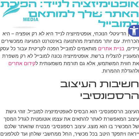
אופטימיזציה לנייד: הפיכת
האתר שלך למותאם
למובייל
פתח סרגל נגישות
שירותי AI
בעידן הדיגיטלי הנוכחי, אופטימיזציה לנייד היא לא רק אופציה – היא
הכרחית. עם יותר ממחצית מהתנועה באינטרנט המגיעה ממכשירים
ניידים,
בניית אתרים
מותאמים למובייל הפכה לקריטית עבור כל עסק
המעוניין להצליח ברשת. אופטימיזציה נכונה למובייל לא רק משפרת
את חווית המשתמש, אלא גם תורמת משמעותית ל
קידום אתרים
ולהגדלת ההמרות.
חשיבות העיצוב
הרספונסיבי
העיצוב הרספונסיבי הוא הבסיס לאופטימיזציה למובייל. זוהי גישת
עיצוב המאפשרת לאתר להתאים את עצמו אוטומטית לגודל המסך
של המכשיר בו הוא מוצג. עיצוב רספונסיבי מבטיח שהאתר שלכם
ייראה ויתפקד היטב בכל מכשיר, החל ממחשבי שולחן ועד לטלפונים