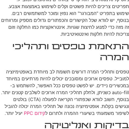
תפריטים צריכים להיות פשוטים וקלים לשימוש באמצעות אצבע.
שימוש בתפריט "המבורגר" הוא נפוץ ומוכר למשתמשים רבים.
בנוסף, יש לוודא שכל הקישורים והכפתורים גדולים מספיק ומרווחים
זה מזה כדי למנוע לחיצות שגויות. אינטראקציות כמו החלקה וזום
צריכות להיות חלקות ואינטואיטיביות.
התאמת טפסים ותהליכי
המרה
טפסים ותהליכי המרה דורשים תשומת לב מיוחדת באופטימיזציה
למובייל. טפסים ארוכים ומסובכים יכולים להיות מרתיעים במיוחד
במכשירים ניידים. יש לפשט טפסים ככל האפשר, להשתמש ב-
auto-fill כשניתן, ולחלק תהליכי המרה ארוכים לשלבים קטנים יותר.
בנוסף, חשוב לוודא שכפתורי הקריאה לפעולה (CTA) בולטים
ונגישים בקלות. אופטימיזציה נכונה של תהליכי המרה יכולה להוביל
לשיפור משמעותי בשיעורי ההמרה ולתרום ל
קידום PPC
יעיל יותר.
בדיקות ואנליטיקה