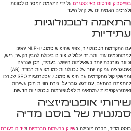
בפייסבוק
ו
פרסום באינסטגרם
על ידי התאמת המסרים לכוונות
ולצרכים האמיתיים של קהל היעד.
התאמה לטכנולוגיות
עתידיות
עם התקדמות הטכנולוגיה, צפוי שחיפוש סמנטי ו-NLP יהפכו
למתוחכמים עוד יותר. זה יכלול שיפורים ביכולת להבין הקשר, רגש,
וכוונה מורכבת יותר בשאילתות חיפוש. בעתיד, יתכן שנראה
אינטגרציה עמוקה יותר של טכנולוגיות כמו מציאות רבודה (AR)
וממשקי קול מתקדמים עם חיפוש סמנטי. אסטרטגיות SEO יצטרכו
להתפתח בהתאם, עם דגש גובר על יצירת חוויות תוכן עשירות
ואינטראקטיביות שמתאימות לפלטפורמות וטכנולוגיות חדשות.
שירותי אופטימיזציה
סמנטית של בוסט מדיה
בוסט מדיה, חברה מובילה ב
שיווק ברשתות חברתיות
ו
קידום בעזרת