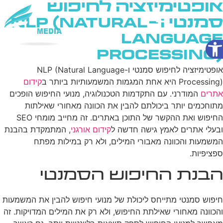
אופטימיזציה לחיפוש
סמנטי ו-NLP (Natural
Language
פתח סרגל נגישות
שירותי AI
Processing)
אופטימיזציה לחיפוש סמנטי ו-NLP (Natural Language
Processing) היא אחת המגמות המשמעותיות ביותר ב
קידום
אתרים
המודרני. עם התקדמות הטכנולוגיה, מנועי החיפוש הופכים
מתוחכמים יותר ביכולתם להבין את הכוונה מאחורי שאילתות
החיפוש ואת ההקשר של התוכן באתרים. זה מחייב מומחי SEO
ובעלי אתרים לאמץ גישה חדשה ל
קידום אורגני
, המתמקדת בהבנת
המשמעות והכוונה מאבורי המילים, ולא רק במילות מפתח
ספציפיות.
הבנת החיפוש הסמנטי
חיפוש סמנטי מתייחס ליכולת של מנועי חיפוש להבין את המשמעות
והכוונה מאחורי שאילתת החיפוש, ולא רק את המילים המדויקות. זה