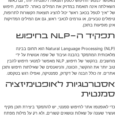
מאפשר למנועי החיפוש לספק תוצאות רלוונטיות יותר, גם כאשר
השאילתה אינה תואמת במדויק את המילים באתר. לדוגמה, חיפוש
של "איך לטפל בכאב ראש" יכול להציג תוצאות הקשורות לתרופות,
טיפולים טבעיים, או גורמים לכאבי ראש, גם אם המילים המדויקות
אינן מופיעות בתוכן.
תפקיד ה-NLP בחיפוש
Natural Language Processing (NLP) הוא תחום בבינה
מלאכותית המתמקד בהבנה ועיבוד של שפה אנושית על ידי
מחשבים. בהקשר של חיפוש, NLP מאפשר למנועי חיפוש להבין
טוב יותר את ההקשר, הכוונה, והניואנסים של שאילתות חיפוש ותוכן
אתרים. זה כולל הבנה של דקדוק, סמנטיקה, ואפילו רגש בטקסט.
אסטרטגיות לאופטימיזציה
סמנטית
כדי לאופטמז אתר לחיפוש סמנטי, יש להתמקד ביצירת תוכן מקיף
ועשיר שעונה על שאלות ונושאים קשורים, ולא רק על מילות מפתח