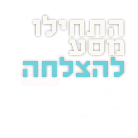
התחילו
מסע
להצלחה
בואו נדבר
בוסט מזמינה
אתכם
לשיחת טלפון
מאירת עיניים
על הפרסום
באינטרנט.