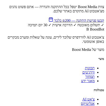
צוות Boost Media יטפל בכל ההתקנה והגדרה — אתם פשוט נהנים
מצ'אטבוט AI מתקדם באתר שלכם.
קבעו פגישת התקנה — ₪200 בלבד
✓
תשלום מאובטח
✓
הדרכה אישית
✓
30 יום תמיכה
B
BoostBot
צ'אטבוט AI לוורדפרס שלוכד לידים, עונה על שאלות ומערב מבקרים
באופן אוטומטי.
מוצר של Boost Media
מוצר
תכונות
ווידג'טים
תמחור
מאגר ידע
טכנולוגיה
צ'אט AI
אנליטיקס