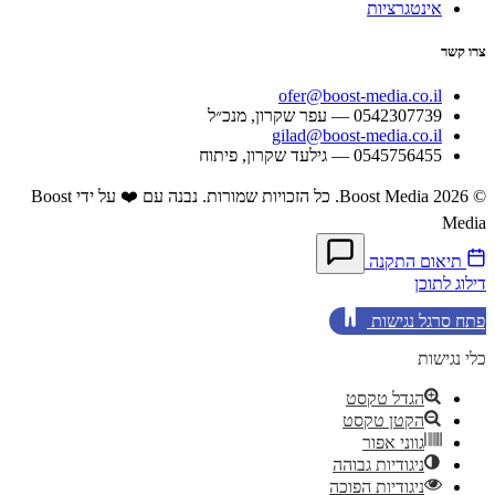
אינטגרציות
צרו קשר
ofer@boost-media.co.il
0542307739 — עפר שקרון, מנכ״ל
gilad@boost-media.co.il
0545756455 — גילעד שקרון, פיתוח
© 2026 Boost Media. כל הזכויות שמורות.
נבנה עם ❤️ על ידי Boost
Media
תיאום התקנה
דילוג לתוכן
פתח סרגל נגישות
כלי נגישות
הגדל טקסט
הקטן טקסט
גווני אפור
ניגודיות גבוהה
ניגודיות הפוכה