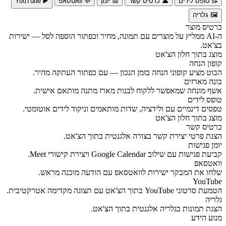
📝 טופס לידים
👤 כרטיס קשר
📅 יומן
💬 וואטסאפ
▶️ YouTube
🖼️ גלריה
כרטיס מוצר
ה-AI ממליץ על מוצרים עם תמונה, מחיר וכפתור הוספה לסל — ישירות
בצ'אט.
מוצג בתוך חלון הצ'אט
קופון הנחה
הבוט מציע קופוני הנחה בזמן הנכון — עם כפתור העתקה מהיר.
בונה מארזים
אשף מונחה שמאפשר ללקוח לבנות מארז מתנה מותאם אישית.
טופס לידים
טפסים דינמיים עם ולידציה, שדות מותאמים וניקוד לידים אוטומטי.
מוצג בתוך חלון הצ'אט
כרטיס קשר
הצגת פרטי יצירת קשר בצורה אלגנטית בתוך הצ'אט.
יומן פגישות
קביעת פגישות עם שילוב Google Calendar ויצירת קישורי Meet.
וואטסאפ
שלחו את המבקר ישירות לוואטסאפ עם הודעה מוכנה מראש.
YouTube
הטמעת סרטוני YouTube בתוך הצ'אט עם תצוגה מקדימה אטרקטיבית.
גלריה
הצגת תמונות בגלריה אלגנטית בתוך הצ'אט.
מנוע הידע