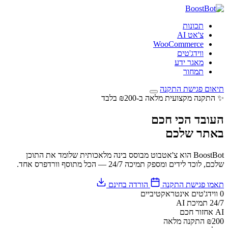
תכונות
צ'אט AI
WooCommerce
ווידג'טים
מאגר ידע
תמחור
תיאום פגישת התקנה
✨ התקנה מקצועית מלאה ב-₪200 בלבד
העובד הכי חכם
באתר שלכם
BoostBot הוא צ'אטבוט מבוסס בינה מלאכותית שלומד את התוכן
שלכם, לוכד לידים ומספק תמיכה 24/7 — הכל מתוסף וורדפרס אחד.
תאמו פגישת התקנה
הורדה בחינם
0
ווידג'טים אינטראקטיביים
24/7
תמיכת AI
AI
אחזור חכם
₪200
התקנה מלאה