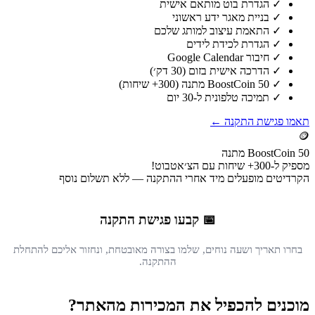
✓
הגדרת בוט מותאם אישית
✓
בניית מאגר ידע ראשוני
✓
התאמת עיצוב למותג שלכם
✓
הגדרת לכידת לידים
✓
חיבור Google Calendar
✓
הדרכה אישית בזום (30 דק׳)
✓
50 BoostCoin מתנה (300+ שיחות)
✓
תמיכה טלפונית ל-30 יום
תאמו פגישת התקנה ←
🪙
50 BoostCoin מתנה
מספיק ל-300+ שיחות עם הצ׳אטבוט!
הקרדיטים מופעלים מיד אחרי ההתקנה — ללא תשלום נוסף
📅 קבעו פגישת התקנה
בחרו תאריך ושעה נוחים, שלמו בצורה מאובטחת, ונחזור אליכם להתחלת
ההתקנה.
מוכנים להכפיל את המכירות מהאתר?