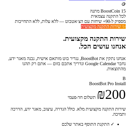
🪙
15 BoostCoin מתנה
לכל התקנה עצמאית
מספיק ל-90+ שיחות עם הצ׳אטבוט — ללא עלות, ללא התחייבות
✨ שירות התקנה מקצועית
שירות התקנה מקצועית.
אנחנו עושים הכל.
אנחנו נתקין את BoostBot, נגדיר בוט מותאם אישית, נבנה מאגר ידע,
נחבר Google Calendar ונדריך אתכם בזום — אתם רק תהנו
מהתוצאות.
B
BoostBot Pro Install
₪200
תשלום חד-פעמי
שירות התקנה מקצועית מלא. כולל הגדרה, עיצוב, מאגר ידע, הדרכה
ותמיכה.
✓
התקנת התוסף באתר שלכם