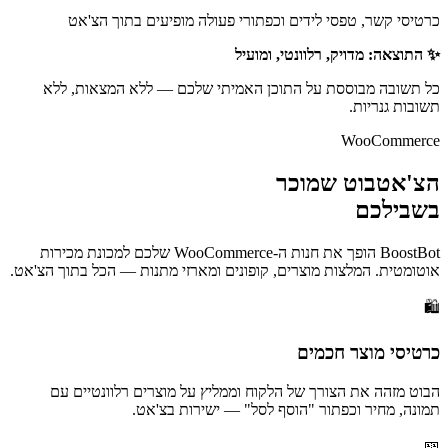
כרטיסי קשר, טפסי לידים וכפתורי פעולה מופיעים בתוך הצ'אט
✨ התוצאה: מדויק, רלוונטי, ומועיל
כל תשובה מבוססת על התוכן האמיתי שלכם — ללא המצאות, ללא
תשובות גנריות.
WooCommerce
הצ'אטבוט שמוכר
בשבילכם
BoostBot הופך את חנות ה-WooCommerce שלכם למכונת מכירות
אוטומטית. המלצות מוצרים, קופונים ומארזי מתנות — הכל בתוך הצ'אט.
🛍️
כרטיסי מוצר חכמים
הבוט מזהה את הצורך של הלקוח וממליץ על מוצרים רלוונטיים עם
תמונה, מחיר וכפתור "הוסף לסל" — ישירות בצ'אט.
🎫