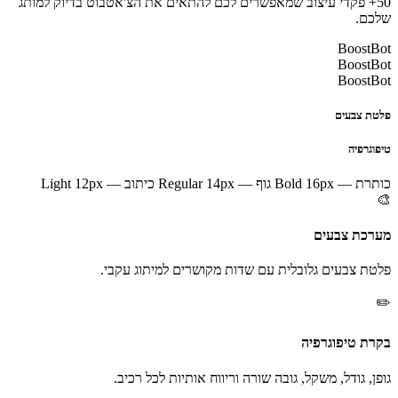
50+ פקדי עיצוב שמאפשרים לכם להתאים את הצ'אטבוט בדיוק למותג
שלכם.
BoostBot
BoostBot
BoostBot
פלטת צבעים
טיפוגרפיה
כותרת — Bold 16px
גוף — Regular 14px
כיתוב — Light 12px
🎨
מערכת צבעים
פלטת צבעים גלובלית עם שדות מקושרים למיתוג עקבי.
✏️
בקרת טיפוגרפיה
גופן, גודל, משקל, גובה שורה וריווח אותיות לכל רכיב.