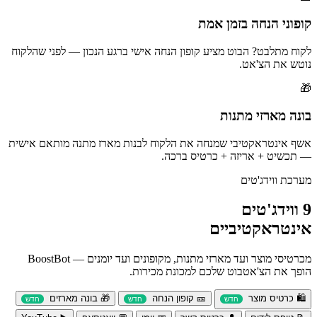
קופוני הנחה בזמן אמת
לקוח מתלבט? הבוט מציע קופון הנחה אישי ברגע הנכון — לפני שהלקוח
נוטש את הצ'אט.
🎁
בונה מארזי מתנות
אשף אינטראקטיבי שמנחה את הלקוח לבנות מארז מתנה מותאם אישית
— תכשיט + אריזה + כרטיס ברכה.
מערכת ווידג'טים
9 ווידג'טים
אינטראקטיביים
מכרטיסי מוצר ועד מארזי מתנות, מקופונים ועד יומנים — BoostBot
הופך את הצ'אטבוט שלכם למכונת מכירות.
🛍️ כרטיס מוצר
🎫 קופון הנחה
🎁 בונה מארזים
חדש
חדש
חדש