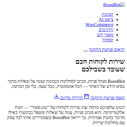
תכונות
צ'אט AI
WooCommerce
ווידג'טים
מאגר ידע
תמחור
תיאום פגישת התקנה
שירות לקוחות חכם
שעובד בשבילכם
BoostBot מנהל פניות, מנתב למחלקות הנכונות ועונה על שאלות מתוך
בסיס הידע של האתר — הכל אוטומטית, בכל שעה, בלי זמן המתנה.
תאמו פגישת התקנה
הורדה בחינם
הבוט שלפניכם מדמה נציג שירות לקוחות של "טק-סטור" — חנות
אלקטרוניקה. הוא מנתב פניות, עונה על שאלות ומטפל בבקשות כאילו
מדובר בחנות אמיתית. כך ייראה BoostBot כשמגדירים אותו לכל עסק
עם מחלקות שירות.