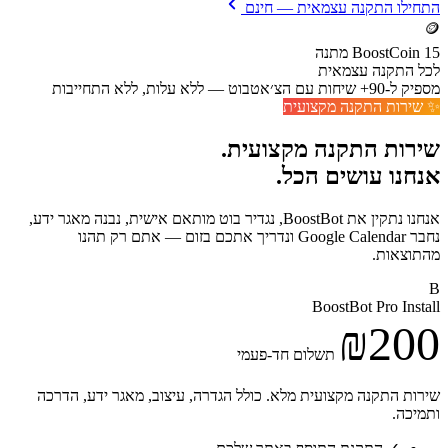
התחילו התקנה עצמאית — חינם
🪙
15 BoostCoin מתנה
לכל התקנה עצמאית
מספיק ל-90+ שיחות עם הצ׳אטבוט — ללא עלות, ללא התחייבות
✨ שירות התקנה מקצועית
שירות התקנה מקצועית.
אנחנו עושים הכל.
אנחנו נתקין את BoostBot, נגדיר בוט מותאם אישית, נבנה מאגר ידע,
נחבר Google Calendar ונדריך אתכם בזום — אתם רק תהנו
מהתוצאות.
B
BoostBot Pro Install
₪200
תשלום חד-פעמי
שירות התקנה מקצועית מלא. כולל הגדרה, עיצוב, מאגר ידע, הדרכה
ותמיכה.