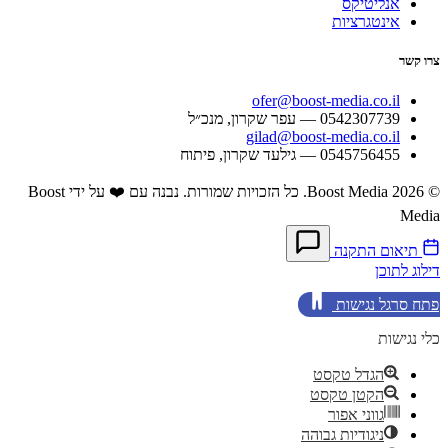
אנליטיקס
אינטגרציות
צרו קשר
ofer@boost-media.co.il
0542307739 — עפר שקרון, מנכ״ל
gilad@boost-media.co.il
0545756455 — גילעד שקרון, פיתוח
© 2026 Boost Media. כל הזכויות שמורות.
נבנה עם ❤️ על ידי Boost
Media
תיאום התקנה
דילוג לתוכן
פתח סרגל נגישות
כלי נגישות
הגדל טקסט
הקטן טקסט
גווני אפור
ניגודיות גבוהה