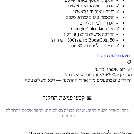
✓
התקנת התוסף באתר שלכם
✓
הגדרת בוט מותאם אישית
✓
בניית מאגר ידע ראשוני
✓
התאמת עיצוב למותג שלכם
✓
הגדרת לכידת לידים
✓
חיבור Google Calendar
✓
הדרכה אישית בזום (30 דק׳)
✓
50 BoostCoin מתנה (300+ שיחות)
✓
תמיכה טלפונית ל-30 יום
תאמו פגישת התקנה ←
🪙
50 BoostCoin מתנה
מספיק ל-300+ שיחות עם הצ׳אטבוט!
הקרדיטים מופעלים מיד אחרי ההתקנה — ללא תשלום נוסף
📅 קבעו פגישת התקנה
בחרו תאריך ושעה נוחים, שלמו בצורה מאובטחת, ונחזור אליכם להתחלת
ההתקנה.
מוכנים להכפיל את המכירות מהאתר?