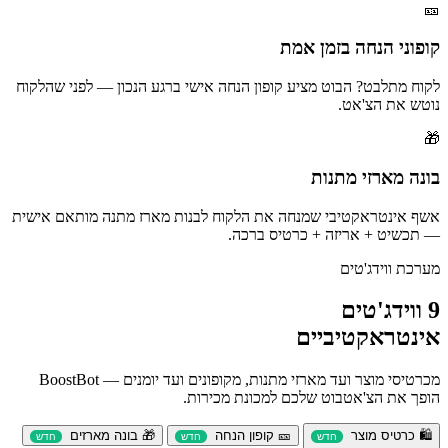
🎫
קופוני הנחה בזמן אמת
לקוח מתלבט? הבוט מציע קופון הנחה אישי ברגע הנכון — לפני שהלקוח
נוטש את הצ'אט.
🎁
בונה מארזי מתנות
אשף אינטראקטיבי שמנחה את הלקוח לבנות מארז מתנה מותאם אישית
— תכשיט + אריזה + כרטיס ברכה.
מערכת ווידג'טים
9 ווידג'טים
אינטראקטיביים
מכרטיסי מוצר ועד מארזי מתנות, מקופונים ועד יומנים — BoostBot
הופך את הצ'אטבוט שלכם למכונת מכירות.
🛍️ כרטיס מוצר
🎫 קופון הנחה
🎁 בונה מארזים
חדש
חדש
חדש