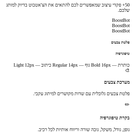
50+ פקדי עיצוב שמאפשרים לכם להתאים את הצ'אטבוט בדיוק למותג
שלכם.
BoostBot
BoostBot
BoostBot
פלטת צבעים
טיפוגרפיה
כותרת — Bold 16px
גוף — Regular 14px
כיתוב — Light 12px
🎨
מערכת צבעים
פלטת צבעים גלובלית עם שדות מקושרים למיתוג עקבי.
✏️
בקרת טיפוגרפיה
גופן, גודל, משקל, גובה שורה וריווח אותיות לכל רכיב.