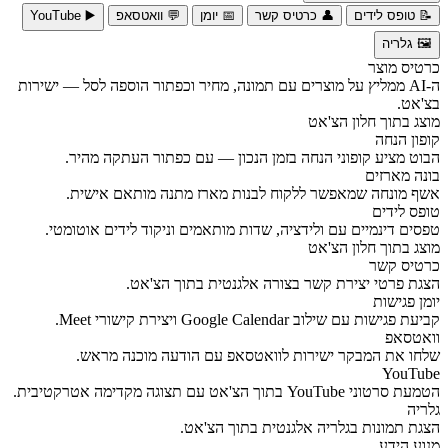
📝 טופס לידים
👤 כרטיס קשר
📅 יומן
💬 וואטסאפ
▶️ YouTube
🖼️ גלריה
כרטיס מוצר
ה-AI ממליץ על מוצרים עם תמונה, מחיר וכפתור הוספה לסל — ישירות
בצ'אט.
מוצג בתוך חלון הצ'אט
קופון הנחה
הבוט מציע קופוני הנחה בזמן הנכון — עם כפתור העתקה מהיר.
בונה מארזים
אשף מונחה שמאפשר ללקוח לבנות מארז מתנה מותאם אישית.
טופס לידים
טפסים דינמיים עם ולידציה, שדות מותאמים וניקוד לידים אוטומטי.
מוצג בתוך חלון הצ'אט
כרטיס קשר
הצגת פרטי יצירת קשר בצורה אלגנטית בתוך הצ'אט.
יומן פגישות
קביעת פגישות עם שילוב Google Calendar ויצירת קישורי Meet.
וואטסאפ
שלחו את המבקר ישירות לוואטסאפ עם הודעה מוכנה מראש.
YouTube
הטמעת סרטוני YouTube בתוך הצ'אט עם תצוגה מקדימה אטרקטיבית.
גלריה
הצגת תמונות בגלריה אלגנטית בתוך הצ'אט.
מנוע הידע