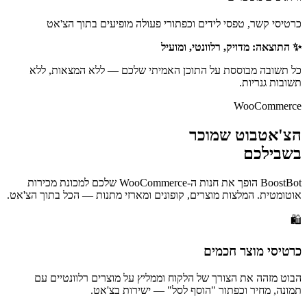
כרטיסי קשר, טפסי לידים וכפתורי פעולה מופיעים בתוך הצ'אט
✨ התוצאה: מדויק, רלוונטי, ומועיל
כל תשובה מבוססת על התוכן האמיתי שלכם — ללא המצאות, ללא
תשובות גנריות.
WooCommerce
הצ'אטבוט שמוכר
בשבילכם
BoostBot הופך את חנות ה-WooCommerce שלכם למכונת מכירות
אוטומטית. המלצות מוצרים, קופונים ומארזי מתנות — הכל בתוך הצ'אט.
🛍️
כרטיסי מוצר חכמים
הבוט מזהה את הצורך של הלקוח וממליץ על מוצרים רלוונטיים עם
תמונה, מחיר וכפתור "הוסף לסל" — ישירות בצ'אט.