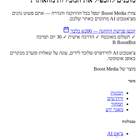
צוות Boost Media יטפל בכל ההתקנה והגדרה — אתם פשוט נהנים
מצ'אטבוט AI מתקדם באתר שלכם.
קבעו פגישת התקנה — ₪200 בלבד
✓
תשלום מאובטח
✓
הדרכה אישית
✓
30 יום תמיכה
B
BoostBot
צ'אטבוט AI לוורדפרס שלוכד לידים, עונה על שאלות ומערב מבקרים
באופן אוטומטי.
מוצר של Boost Media
מוצר
תכונות
ווידג'טים
תמחור
מאגר ידע
טכנולוגיה
צ'אט AI